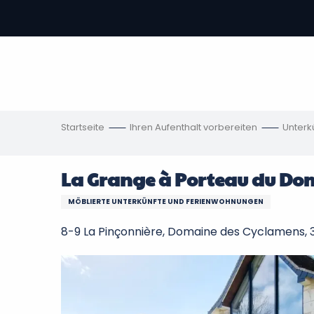
Aller
au
contenu
vous
principal
ch
en
Startseite
Ihren Aufenthalt vorbereiten
Unterk
La Grange à Porteau du Do
MÖBLIERTE UNTERKÜNFTE UND FERIENWOHNUNGEN
8-9 La Pinçonnière, Domaine des Cyclamens, 