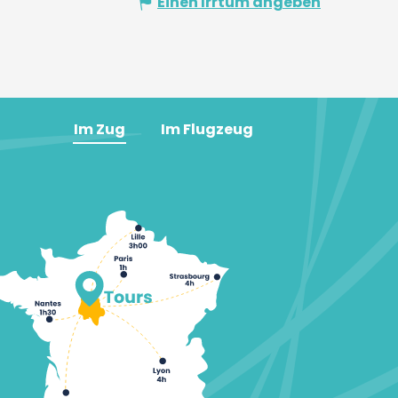
Einen Irrtum angeben
Im Zug
Im Flugzeug