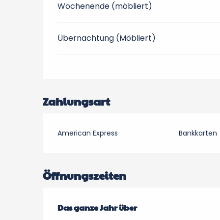
Wochenende (möbliert)
Übernachtung (Möbliert)
Zahlungsart
American Express
Bankkarten
Öffnungszeiten
Das ganze Jahr über
Das ganze Jahr über