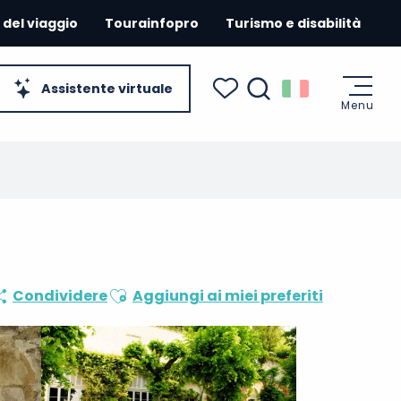
 del viaggio
Tourainfopro
Turismo e disabilità
Assistente virtuale
Menu
Ricerca
Voir les favoris
Ajouter aux favoris
Condividere
Aggiungi ai miei preferiti