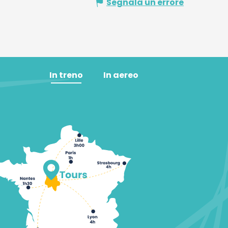
Segnala un errore
In treno
In aereo