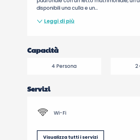
padronale con un letto matrimoniale, un'are
disponibili una culla e un...
Leggi di più
Capacità
4 Persona
2
Servizi
Wi-Fi
Visualizza tutti i servizi