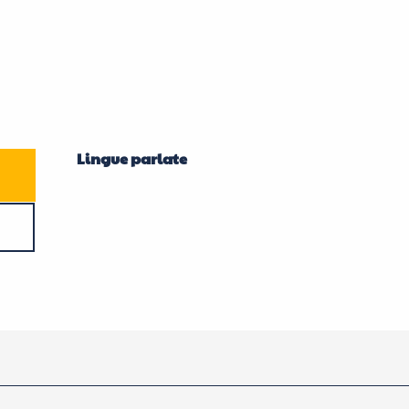
Lingue parlate
Lingue parlate