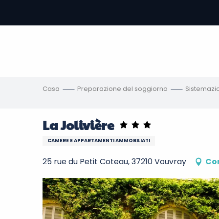
Aller
au
contenu
principal
amento
ni
Casa
Preparazione del soggiorno
Sistemazi
La Jolivière
CAMERE E APPARTAMENTI AMMOBILIATI
25 rue du Petit Coteau, 37210 Vouvray
Co