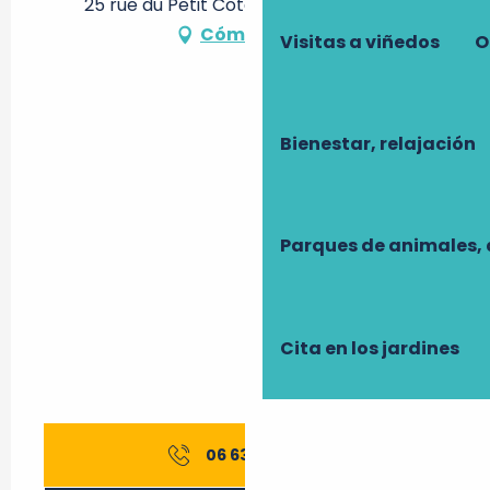
25 rue du Petit Coteau, 37210 Vouvray
Cómo llegar
Visitas a viñedos
O
Bienestar, relajación
Parques de animales, 
Cita en los jardines
06 63 64 62
▒▒