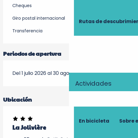
Cheques
Giro postal internacional
Rutas de descubrimie
Transferencia
Periodos de apertura
Del 1 julio 2026 al 30 agosto 2026
Actividades
Ubicación
En bicicleta
Sobre 
La Jolivière