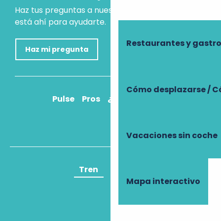
Haz tus preguntas a nuestro asistente virtual, que
está ahí para ayudarte.
Restaurantes y gast
Haz mi pregunta
Cómo desplazarse / C
Pulse
Pros
¿Cómo llegar?
Vacaciones sin coche
Tren
Avión
Mapa interactivo