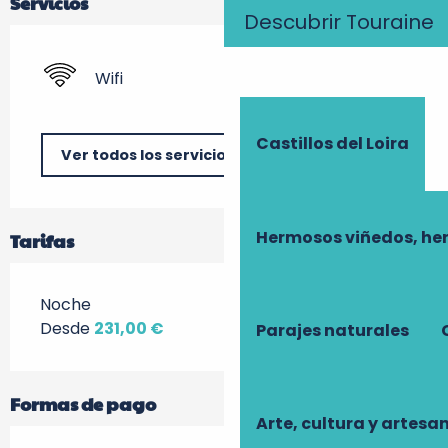
Servicios
Descubrir Touraine
Wifi
Castillos del Loira
Ver todos los servicios
Hermosos viñedos, he
Tarifas
Noche
Desde
231,00 €
Parajes naturales
Formas de pago
Arte, cultura y artesa