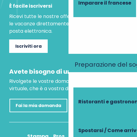
Imparare il francese
È facile iscriversi
Ricevi tutte le nostre offerte speciali e le idee per
le vacanze direttamente nella tua casella di
posta elettronica.
Iscriviti ora
Preparazione del s
Avete bisogno di un consiglio?
Rivolgete le vostre domande al nostro assistente
virtuale, che è a vostra disposizione per aiutarvi.
Ristoranti e gastrono
Fai la mia domanda
Spostarsi / Come arri
Stampa
Pros
Come ci arrivo?