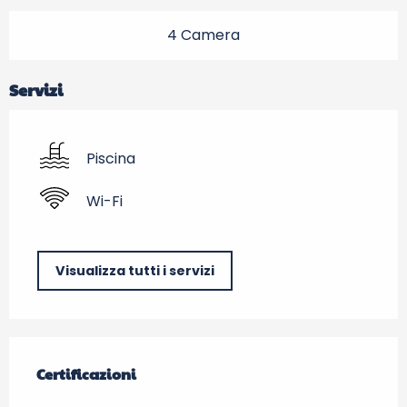
4 Camera
Servizi
Piscina
Wi-Fi
Visualizza tutti i servizi
Offerte di prestazioni
Certificazioni
Certificazioni