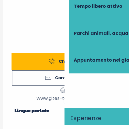
Tempo libero attivo
Parchi animali, acqua
Appuntamento nei gia
Chiamare
Contattateci
www.gites-touraine.com
Lingue parlate
Lingue parlate
Esperienze