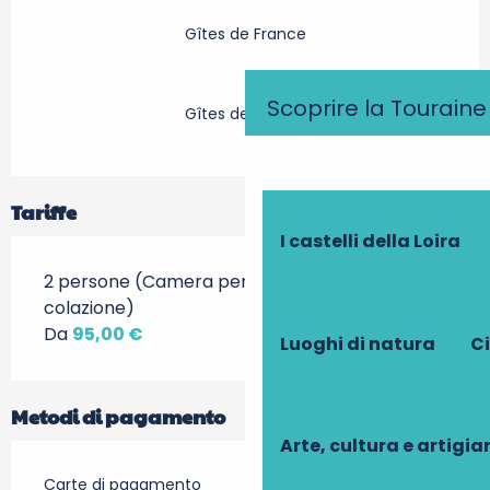
Gîtes de France
Scoprire la Touraine
Gîtes de France
Tariffe
I castelli della Loira
2 persone (Camera per ospiti e piccola
colazione)
Da
95,00 €
Luoghi di natura
Ci
Metodi di pagamento
Arte, cultura e artigi
Carte di pagamento