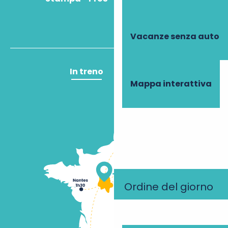
Vacanze senza auto
In treno
In aereo
Mappa interattiva
Ordine del giorno