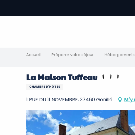
Aller
au
contenu
-
principal
re
ons
Accueil
Préparer votre séjour
Hébergements
La Maison Tuffeau
CHAMBRE D'HÔTES
1 RUE DU 11 NOVEMBRE, 37460 Genillé
M'y 