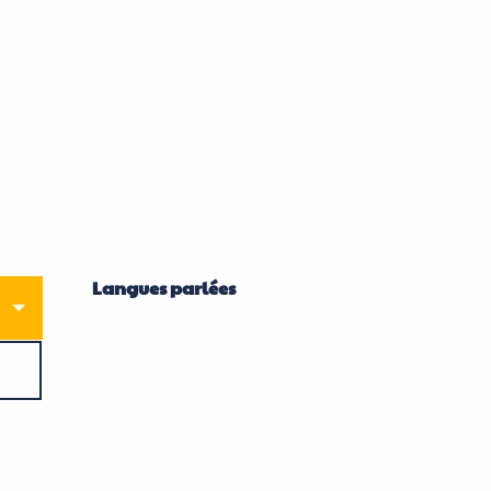
Langues parlées
Langues parlées