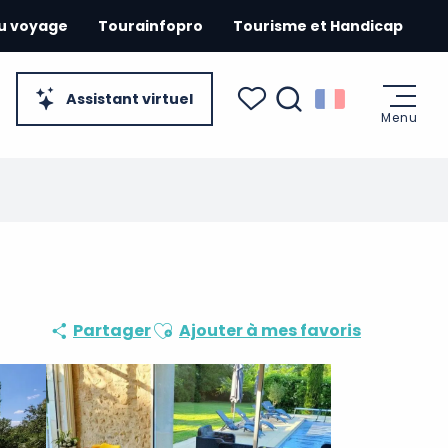
du voyage
Tourainfopro
Tourisme et Handicap
Assistant virtuel
Menu
Recherche
Voir les favoris
Ajouter aux favoris
Partager
Ajouter à mes favoris