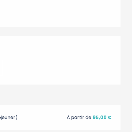
s
éjeuner)
À partir de
95,00 €