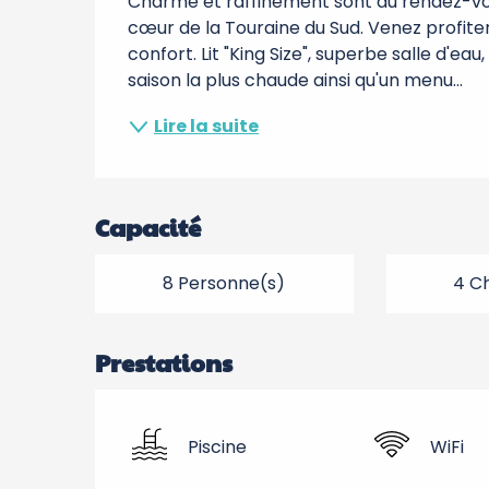
Charme et raffinement sont au rendez-vo
cœur de la Touraine du Sud. Venez profiter 
confort. Lit "King Size", superbe salle d'ea
saison la plus chaude ainsi qu'un menu...
Lire la suite
Capacité
8 Personne(s)
4 C
Prestations
Piscine
WiFi