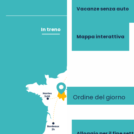
Vacanze senza auto
In treno
In aereo
Mappa interattiva
Ordine del giorno
Alloggio per il fine se