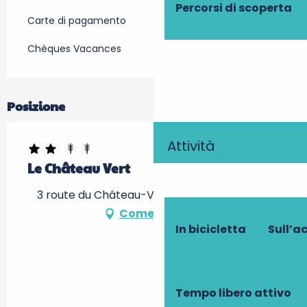
Percorsi di scoperta
Carte di pagamento
Chèques Vacances
Posizione
Attività
Le Château Vert
3 route du Château-Vert, 37120 Chaveignes
Come arrivare
In bicicletta
Sull’a
Tempo libero attivo