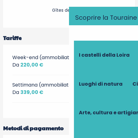
Gîtes de France
Scoprire la Touraine
Tariffe
I castelli della Loira
Week-end (ammobiliato)
Da
220,00 €
Luoghi di natura
Ci
Settimana (ammobiliato)
Da
339,00 €
Arte, cultura e artigi
Metodi di pagamento