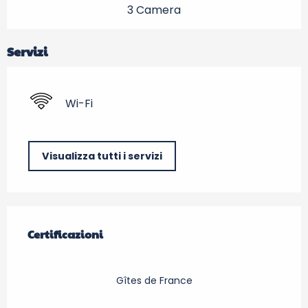
3 Camera
Servizi
Wi-Fi
Visualizza tutti i servizi
Offerte di prestazioni
Certificazioni
Certificazioni
Gîtes de France