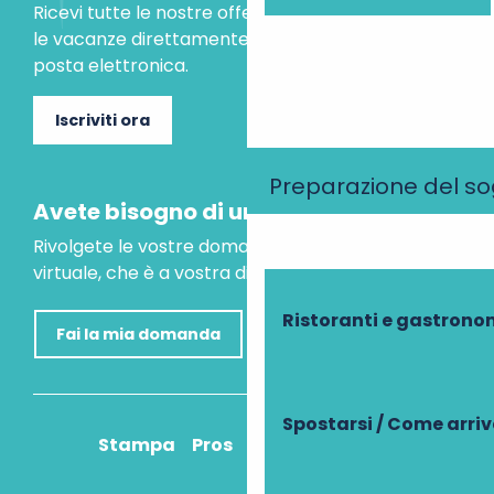
Ricevi tutte le nostre offerte speciali e le idee per
le vacanze direttamente nella tua casella di
posta elettronica.
Iscriviti ora
Preparazione del s
Avete bisogno di un consiglio?
Rivolgete le vostre domande al nostro assistente
virtuale, che è a vostra disposizione per aiutarvi.
Ristoranti e gastrono
Fai la mia domanda
Spostarsi / Come arri
Stampa
Pros
Come ci arrivo?