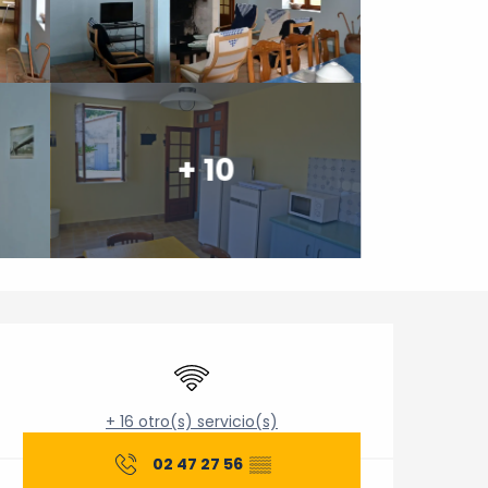
+ 10
Horarios y datos de cont
Wifi
+ 16 otro(s) servicio(s)
02 47 27 56
▒▒