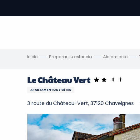
Aller
au
contenu
principal
s
Inicio
Preparar su estancia
Alojamiento
Le Château Vert
APARTAMENTOS Y GÎTES
3 route du Château-Vert, 37120 Chaveignes