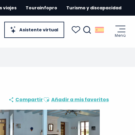
s viajes
Tourainfopro
Turismo y discapacidad
Asistente virtual
Menú
Buscar
Voir les favoris
Ajouter aux favoris
Compartir
Añadir a mis favoritos