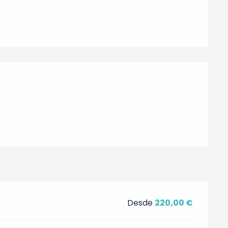
nes
Desde
220,00 €