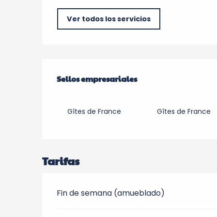
Ver todos los servicios
Oferta de prestacio
Sellos empresariales
Sellos empresariales
Gîtes de France
Gîtes de France
Tarifas
Fin de semana (amueblado)