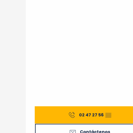
02 47 27 56
▒▒
Contáctenos