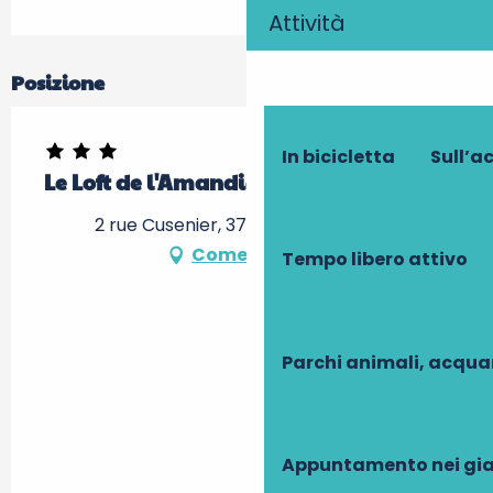
Attività
Posizione
In bicicletta
Sull’a
Le Loft de l'Amandier
2 rue Cusenier, 37150 Chenonceaux
Come arrivare
Tempo libero attivo
Parchi animali, acqua
Appuntamento nei gia