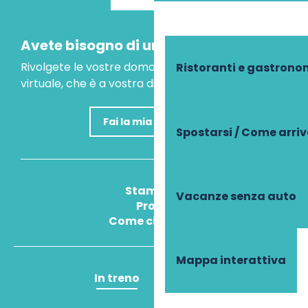
Avete bisogno di un consiglio?
Rivolgete le vostre domande al nostro assistente
Ristoranti e gastrono
virtuale, che è a vostra disposizione per aiutarvi.
Fai la mia domanda
Spostarsi / Come arri
Stampa
Vacanze senza auto
Pros
Come ci arrivo?
Mappa interattiva
In treno
In aereo