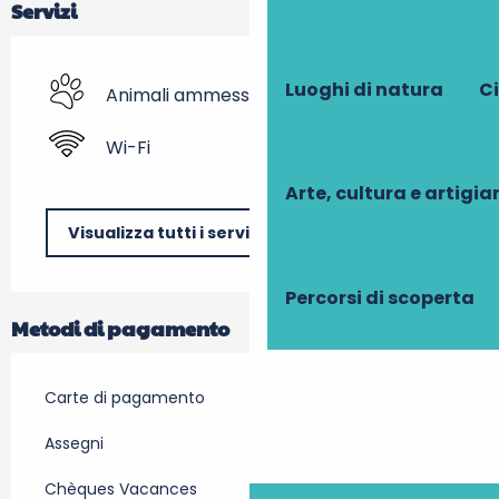
Servizi
Luoghi di natura
Ci
Animali ammessi
Wi-Fi
Arte, cultura e artigi
Visualizza tutti i servizi
Percorsi di scoperta
Metodi di pagamento
Carte di pagamento
Assegni
Chèques Vacances