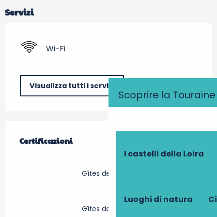
Servizi
Wi-Fi
Visualizza tutti i servizi
Scoprire la Touraine
Offerte di prestazioni
Certificazioni
Certificazioni
I castelli della Loira
Gîtes de France
Luoghi di natura
Ci
Gîtes de France