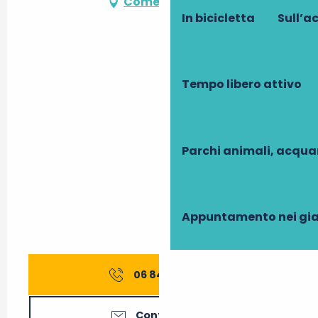
Come arrivare
In bicicletta
Sull’a
Tempo libero attivo
Parchi animali, acqua
Appuntamento nei gia
06 84 58 18
▒▒
Contattateci