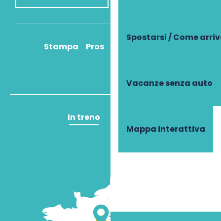
Spostarsi / Come arri
Stampa
Pros
Come ci arrivo?
Vacanze senza auto
In treno
In aereo
Mappa interattiva