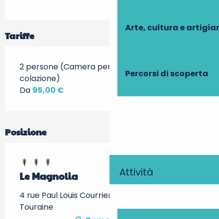
Arte, cultura e artigi
Tariffe
2 persone (Camera per ospiti e piccola
Percorsi di scoperta
colazione)
Da
95,00 €
Posizione
Attività
Le Magnolia
4 rue Paul Louis Courrier, 37150 La Croix-en-
Touraine