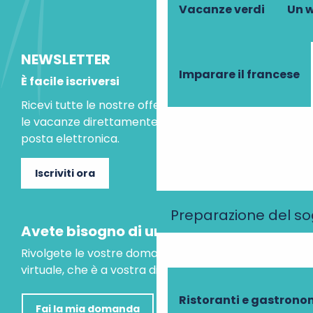
Vacanze verdi
Un w
NEWSLETTER
Imparare il francese
È facile iscriversi
Ricevi tutte le nostre offerte speciali e le idee per
le vacanze direttamente nella tua casella di
posta elettronica.
Iscriviti ora
Preparazione del s
Avete bisogno di un consiglio?
Rivolgete le vostre domande al nostro assistente
virtuale, che è a vostra disposizione per aiutarvi.
Ristoranti e gastrono
Fai la mia domanda