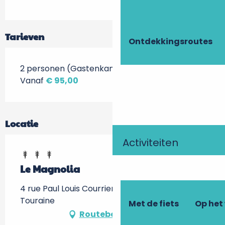
Tarieven
Ontdekkingsroutes
2 personen (Gastenkamers + ontbijt)
Vanaf
€ 95,00
Locatie
Activiteiten
Le Magnolia
4 rue Paul Louis Courrier, 37150 La Croix-en-
Touraine
Met de fiets
Op het
Routebeschrijving