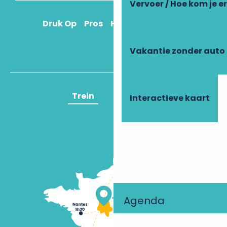
Vervoer / Hoe kom je e
Druk Op
Pros
Hoe kom ik daar?
Vakantie zonder auto
Trein
Vliegtuig
Interactieve kaart
Agenda