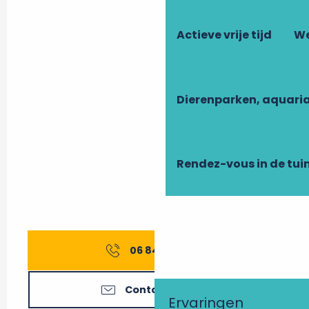
Actieve vrije tijd
We
Dierenparken, aquari
Rendez-vous in de tui
06 84 58 18
▒▒
Contacteer ons
Ervaringen