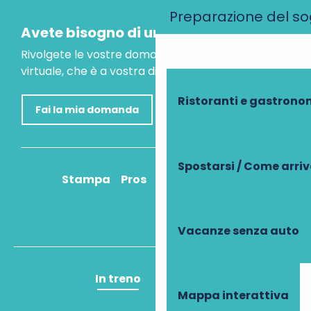
Preparazione del s
Avete bisogno di un consiglio?
Rivolgete le vostre domande al nostro assistente
virtuale, che è a vostra disposizione per aiutarvi.
Ristoranti e gastrono
Fai la mia domanda
Spostarsi / Come arri
Stampa
Pros
Come ci arrivo?
Vacanze senza auto
In treno
In aereo
Mappa interattiva