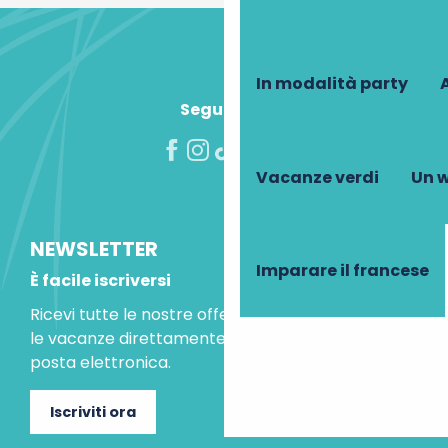
In modalità party
A
Seguiteci!
Vacanze verdi
Un w
NEWSLETTER
Imparare il francese
È facile iscriversi
Ricevi tutte le nostre offerte speciali e le idee per
le vacanze direttamente nella tua casella di
posta elettronica.
Iscriviti ora