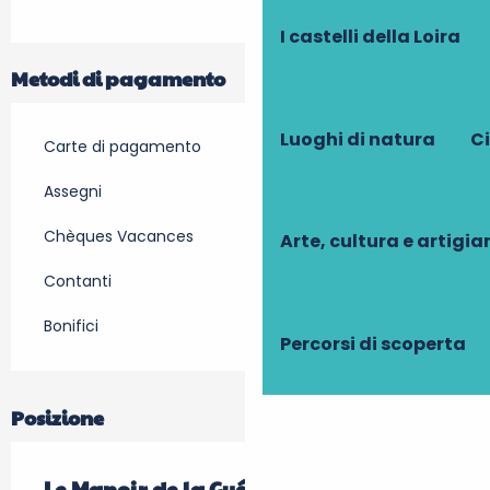
I castelli della Loira
Metodi di pagamento
Luoghi di natura
Ci
Carte di pagamento
Assegni
Chèques Vacances
Arte, cultura e artigi
Contanti
Bonifici
Percorsi di scoperta
Posizione
Le Manoir de la Guépière