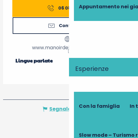
Appuntamento nei gia
06 08 12 75
▒▒
Contattateci
www.manoirdelaguepiere.com
Lingue parlate
Lingue parlate
Esperienze
Con la famiglia
In 
Segnala un errore
Slow mode – Turismo 