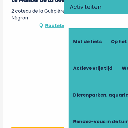
Activiteiten
2 coteau de la Guépière, 37530 Nazelles-
Négron
Routebeschrijving
Met de fiets
Op het
Actieve vrije tijd
We
Dierenparken, aquari
Rendez-vous in de tui