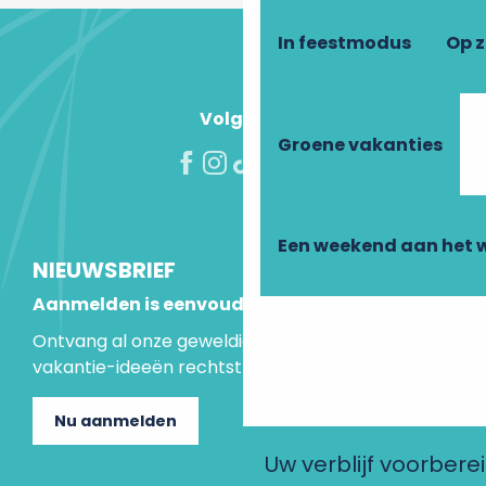
In feestmodus
Op 
Volg ons!
Groene vakanties
Een weekend aan het 
NIEUWSBRIEF
Aanmelden is eenvoudig
Ontvang al onze geweldige aanbiedingen en
vakantie-ideeën rechtstreeks in je inbox.
Nu aanmelden
Uw verblijf voorbere