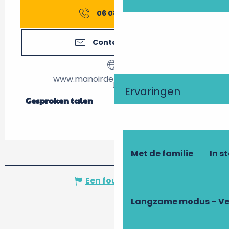
06 08 12 75
▒▒
Contacteer ons
www.manoirdelaguepiere.com
Ervaringen
Gesproken talen
Gesproken talen
Met de familie
In s
Een fout melden
Langzame modus – Ve