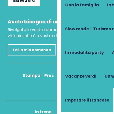
Iscriviti ora
Con la famiglia
In 
Avete bisogno di un consiglio?
Slow mode – Turismo 
Rivolgete le vostre domande al nostro assistente
virtuale, che è a vostra disposizione per aiutarvi.
Fai la mia domanda
In modalità party
A
Stampa
Pros
Come ci arrivo?
Vacanze verdi
Un w
Imparare il francese
In treno
In aereo