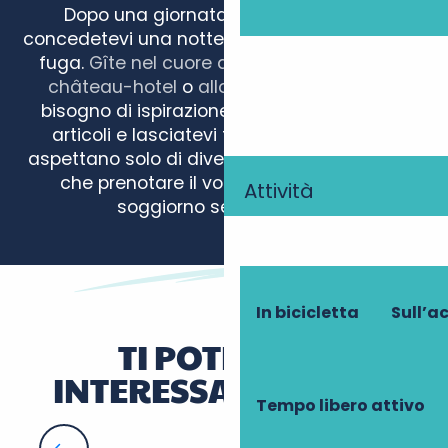
Dopo una giornata ricca di scoperte,
concedetevi una notte all’altezza della vostra
fuga.
Gîte nel cuore della natura
, raffinato
château-hotel
o
alloggio insolito
… Avete
bisogno di ispirazione? Tuffatevi nei nostri
articoli e lasciatevi tentare da idee che
aspettano solo di diventare realtà. Non resta
che prenotare il vostro bozzolo per un
Attività
soggiorno senza tempo!
Le Grand Presbytère de Beaulieu
La Douce Oasis
In bicicletta
Sull’a
Gîte d'étape et de séjour "Le Relais des Jonquilles"
La Girardière
TI POTREBBE
Château de Détilly
INTERESSARE ANCHE
Camping Le Jardin Botanique
Tempo libero attivo
Westotel Tours - Val de Loire
Gite des Tilleuls