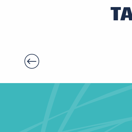
T
Le Nid d'Oizay
Villa à l'Ancien Pigeonnier - Studio meublé
Moulin de Maulne
Château de Beauvois
La Maison des Oiseaux
La Bergerie de Germaine