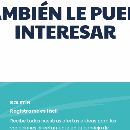
AMBIÉN LE PUE
INTERESAR
Con la familia en el tren safari
BOLETÍN
Registrarse es fácil
Recibe todas nuestras ofertas e ideas para las
vacaciones directamente en tu bandeja de