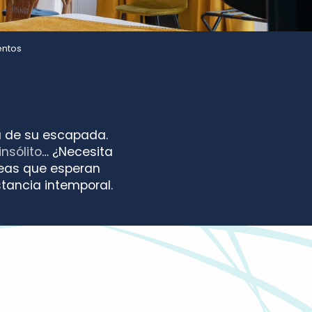
entos
ra de su escapada.
nsólito
… ¿Necesita
ideas que esperan
stancia intemporal.