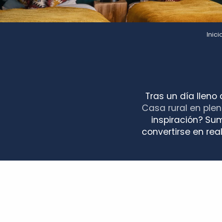
Inici
Tras un día lleno
Casa rural en ple
inspiración? Sum
convertirse en rea
Résidence de tourisme GOELIA Le Clos Saint Michel
La Marmittière
Gîte de la Vallée de la Roche
Centre d'hébergement Notre Dame la Riche
Maison Rossignol
Maison des Sources