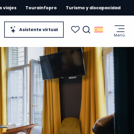
s viajes
Tourainfopro
Turismo y discapacidad
Asistente virtual
Menú
Buscar
Voir les favoris