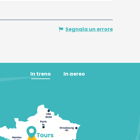
Segnala un errore
In treno
In aereo