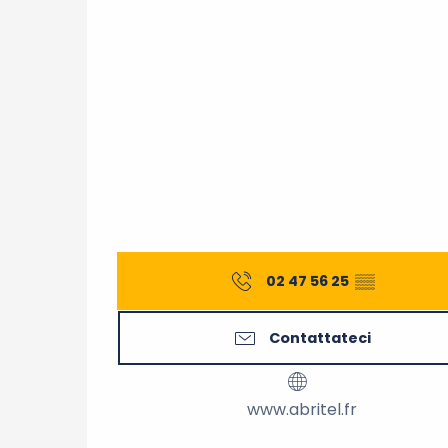
02 47 56 25
▒▒
Contattateci
www.abritel.fr