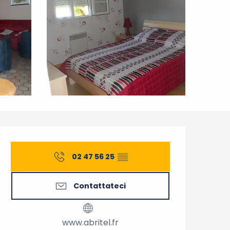
Orari e contatti
02 47 56 25
▒▒
Contattateci
www.abritel.fr