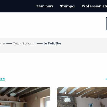
Seminari
Stampa
Professionisti
one
Tutti gli alloggi
Le Petit Être
are