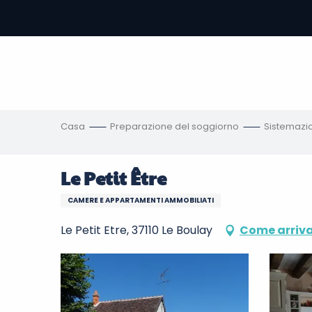
Aller
au
contenu
principal
amento
ni
Casa
Preparazione del soggiorno
Sistemazi
Le Petit Être
CAMERE E APPARTAMENTI AMMOBILIATI
Le Petit Etre, 37110 Le Boulay
Come arriv