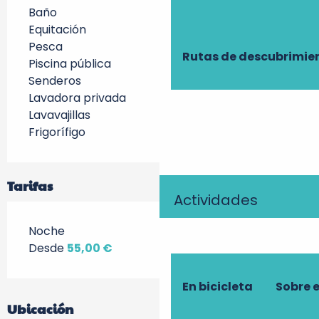
Baño
Equitación
Pesca
Rutas de descubrimie
Piscina pública
Senderos
Lavadora privada
Lavavajillas
Frigorífigo
Tarifas
Actividades
Noche
Desde
55,00 €
En bicicleta
Sobre 
Ubicación