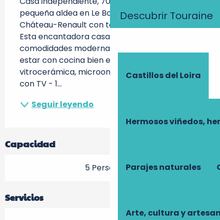
Casa independiente, 70 m2, situada en una 
pequeña aldea en Le Boulay, a 6 km de 
Descubrir Touraine
Château-Renault con todos los comercios. 
Esta encantadora casa tiene todas las 
comodidades modernas: Planta baja: - Sala de 
estar con cocina bien equipada (horno, 
vitrocerámica, microondas) y sala de estar 
Castillos del Loira
con TV - 1...
Seguir leyendo
Hermosos viñedos, he
Capacidad
Parajes naturales
5 Persona(s)
Servicios
Arte, cultura y artesa