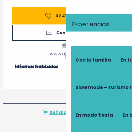
02 47 56 25
▒▒
Experiencias
Contáctenos
www.abritel.fr
Con la familia
En t
Idiomas hablados
Idiomas hablados
Slow mode – Turismo 
Señalar un error
En modo fiesta
En 