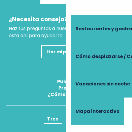
¿Necesita consejo?
Haz tus preguntas a nuestro asistente virtual, que
Restaurantes y gast
está ahí para ayudarte.
Haz mi pregunta
Cómo desplazarse / C
Pulse
Vacaciones sin coche
Pros
¿Cómo llegar?
Mapa interactivo
Tren
Avión