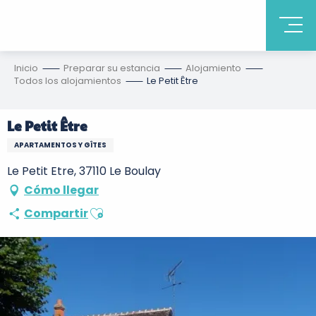
Inicio
Preparar su estancia
Alojamiento
Todos los alojamientos
Le Petit Être
Le Petit Être
APARTAMENTOS Y GÎTES
Le Petit Etre, 37110 Le Boulay
Cómo llegar
Ajouter aux favoris
Compartir