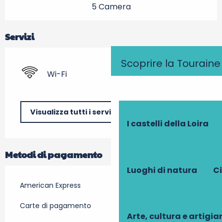
5 Camera
Servizi
Scoprire la Touraine
Wi-Fi
Visualizza tutti i servizi
I castelli della Loira
Metodi di pagamento
Luoghi di natura
Ci
American Express
Carte di pagamento
Arte, cultura e artigi