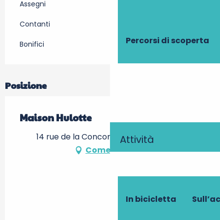
Assegni
Contanti
Percorsi di scoperta
Bonifici
Posizione
Maison Hulotte
14 rue de la Concorde, 37400 Amboise
Attività
Come arrivare
In bicicletta
Sull’a