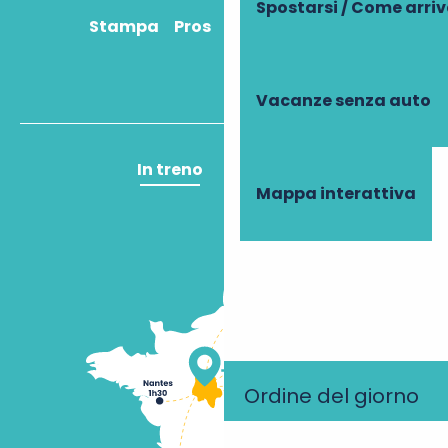
Spostarsi / Come arri
Stampa
Pros
Come ci arrivo?
Vacanze senza auto
In treno
In aereo
Mappa interattiva
Ordine del giorno