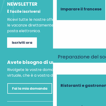
NEWSLETTER
Imparare il francese
È facile iscriversi
Ricevi tutte le nostre offerte speciali e le idee per
le vacanze direttamente nella tua casella di
posta elettronica.
Iscriviti ora
Preparazione del s
Avete bisogno di un consiglio?
Rivolgete le vostre domande al nostro assistente
virtuale, che è a vostra disposizione per aiutarvi.
Ristoranti e gastrono
Fai la mia domanda