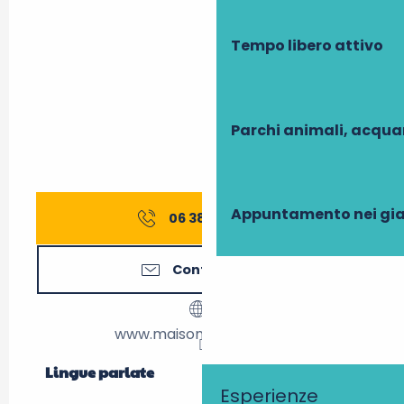
Tempo libero attivo
Parchi animali, acqua
Appuntamento nei gia
06 38 03 89
▒▒
Contattateci
www.maisonhulotte.com
Lingue parlate
Lingue parlate
Esperienze