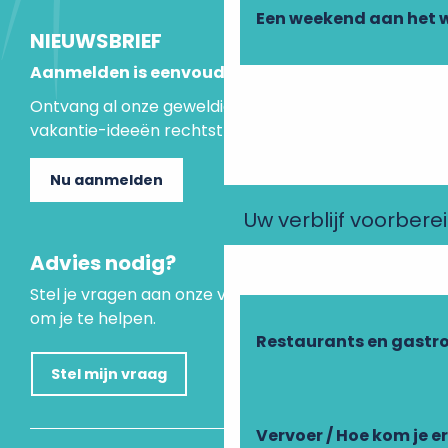
Een weekend aan het 
NIEUWSBRIEF
Aanmelden is eenvoudig
Ontvang al onze geweldige aanbiedingen en
vakantie-ideeën rechtstreeks in je inbox.
Nu aanmelden
Uw verblijf voorbere
Advies nodig?
Stel je vragen aan onze virtuele assistent, die er is
om je te helpen.
Restaurants en gastr
Stel mijn vraag
Vervoer / Hoe kom je e