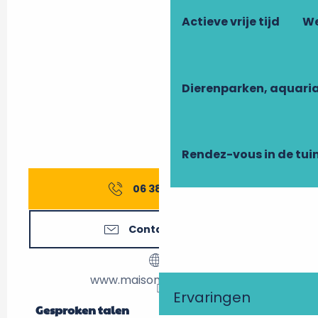
Actieve vrije tijd
We
Dierenparken, aquari
Rendez-vous in de tui
06 38 03 89
▒▒
Contacteer ons
www.maisonhulotte.com
Ervaringen
Gesproken talen
Gesproken talen