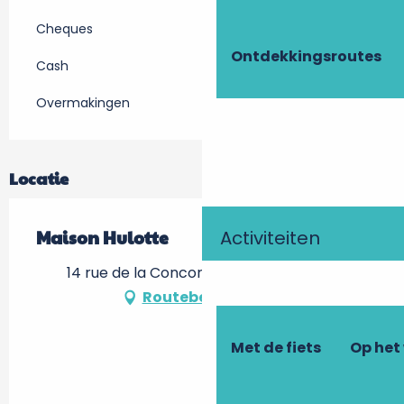
Cheques
Ontdekkingsroutes
Cash
Overmakingen
Locatie
Activiteiten
Maison Hulotte
14 rue de la Concorde, 37400 Amboise
Routebeschrijving
Met de fiets
Op het