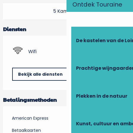
Ontdek Touraine
5 Kamer(s)
Diensten
De kastelen van de Loi
Wifi
Prachtige wijngaarde
Bekijk alle diensten
Plekken in de natuur
Betalingsmethoden
American Express
Kunst, cultuur en am
Betaalkaarten