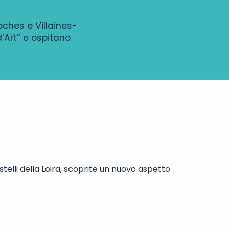
oches e Villaines-
’Art” e ospitano
astelli della Loira, scoprite un nuovo aspetto
aulieu-lès-Loches