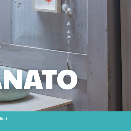
IANATO
tieri