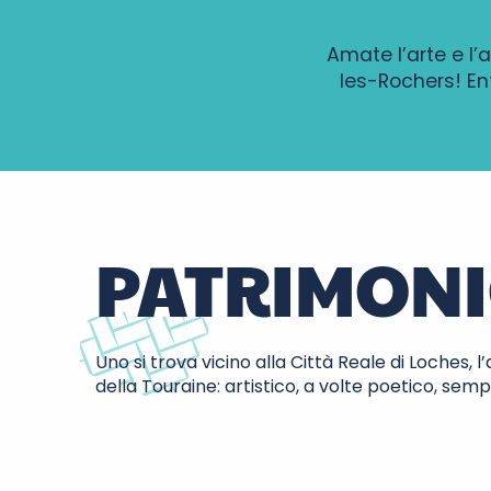
Amate l’arte e l’
les-Rochers! En
PATRIMONI
Uno si trova vicino alla Città Reale di Loches, 
della Touraine: artistico, a volte poetico, sem
Vimini da Villaines-le