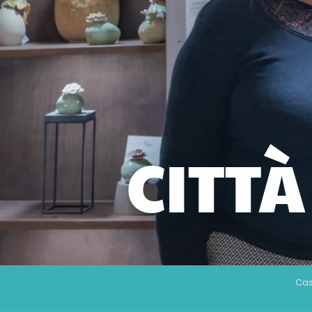
CITTÀ
Ca