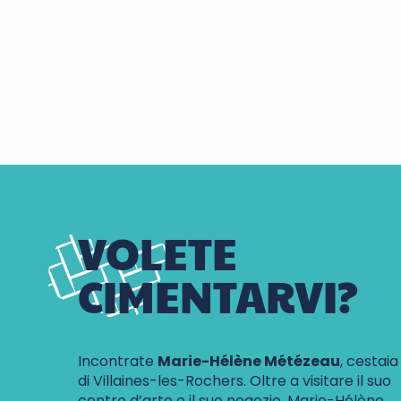
VOLETE
CIMENTARVI?
Incontrate
Marie-Hélène Métézeau
, cestaia
di Villaines-les-Rochers. Oltre a visitare il suo
centro d’arte e il suo negozio, Marie-Hélène