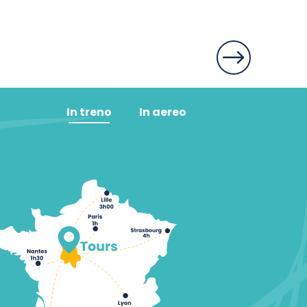
In treno
In aereo