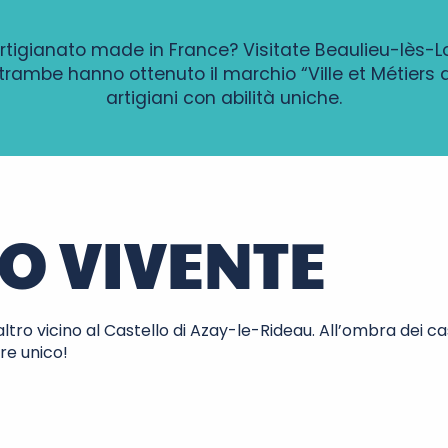
artigianato made in France? Visitate Beaulieu-lès-L
trambe hanno ottenuto il marchio “Ville et Métiers d
artigiani con abilità uniche.
O VIVENTE
l’altro vicino al Castello di Azay-le-Rideau. All’ombra dei c
pre unico!
s-Rochers
Be