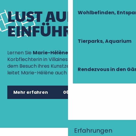
LUST AUF EINE
Wohlbefinden, Entsp
EINFÜHRUNG?
Tierparks, Aquarium
Lernen Sie
Marie-Hélène Métézeau
kennen, eine
Korbflechterin in Villaines-les-Rochers. Neben
dem Besuch ihres Kunstzentrums und ihres Ladens
Rendezvous in den Gä
leitet Marie-Hélène auch regelmäßig Workshops.
Mehr erfahren
06 21 73 09 40
Das Kunstzentrum
rund um die Weide
Erfahrungen