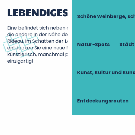
LEBENDIGES ERBE
Schöne Weinberge, sch
Eine befindet sich neben der Cité royale de Loches,
die andere in der Nähe des Schlosses Azay-le-
Rideau. Im Schatten der Loire-Schlösser
Natur-Spots
Städt
entdecken Sie eine neue Facette der Touraine:
künstlerisch, manchmal poetisch, immer
einzigartig!
Kunst, Kultur und Ku
Die Korbweide von Villaines-les-Rochers
Beaulieu-lès-Loches
Entdeckungsrouten