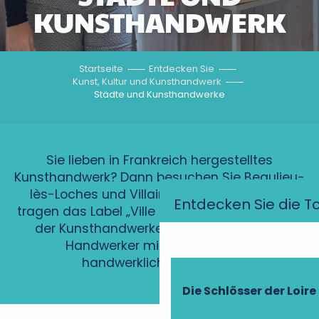
KUNSTHANDWERK
Startseite
Entdecken Sie
Kunst, Kultur und Kunsthandwerk
Städte und Kunsthandwerke
Sie lieben in Frankreich hergestelltes
Kunsthandwerk? Dann besuchen Sie Beaulieu-
lès-Loches und Villaines-les-Rochers! Sie
Entdecken Sie die T
tragen das Label „Ville et Métiers d’Art“ (Stadt
der Kunsthandwerker) und beherbergen
Handwerker mit einzigartigem
handwerklichem Können.
Die Schlösser der Loire