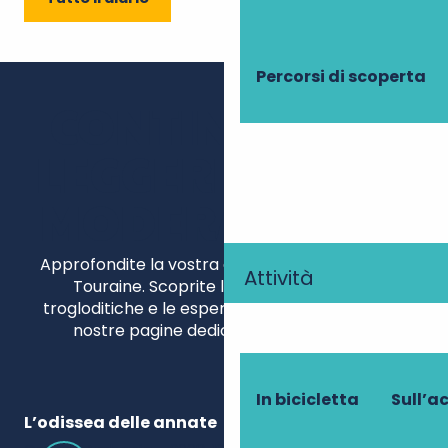
Percorsi di scoperta
CONTINUATE A
LEGGERE, SENZA
MODERAZIONE!
Approfondite la vostra esperienza enologica in
Attività
Touraine. Scoprite le tenute, le cantine
trogloditiche e le esperienze coinvolgenti sulle
nostre pagine dedicate all’enoturismo.
In bicicletta
Sull’a
L’odissea delle annate
Ca