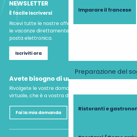
NEWSLETTER
Imparare il francese
È facile iscriversi
Ricevi tutte le nostre offerte speciali e le idee per
le vacanze direttamente nella tua casella di
posta elettronica.
Iscriviti ora
Preparazione del s
Avete bisogno di un consiglio?
Rivolgete le vostre domande al nostro assistente
virtuale, che è a vostra disposizione per aiutarvi.
Ristoranti e gastrono
Fai la mia domanda