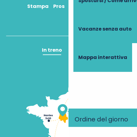
Spostarsi / Come arri
Stampa
Pros
Come ci arrivo?
Vacanze senza auto
In treno
In aereo
Mappa interattiva
Ordine del giorno