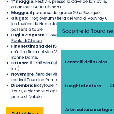
1° maggio
: Festivin, presso la
Cave de la Sibylle
,
a Panzoult (AOC Chinon).
Maggio
: il percorso dei grandi 20 di Bourgueil.
Giugno
: Troglovinum (fiera del vino di Vouvray),
les foulées du Noble Joué e début des
vignerons
passent à table
.
Scoprire la Touraine
Luglio e agosto
: Giovedì del vino alla
Fortezza
Reale di Chinon
.
Fine settimana del 15 agosto
: Tuffolies,
un’altra fiera del vino Vouvray nelle cantine
Bonne Dame.
I castelli della Loira
Ottobre
: il Trail des Bulles del Vouvray (8, 15 o 21
km).
Novembre
: fiera del vino Mer & Vignes a Tours e
festival Touraine Primeur ad Amboise.
Dicembre
: Biotyfoule, fiera del vino biologico a
Luoghi di natura
Ci
Tours, e
giornate di apertura delle cantine
prima di Natale.
Arte, cultura e artigi
Tutto il diario