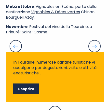
Metà ottobre
: Vignobles en Scène, parte della
destinazione
Vignobles & Découvertes
Chinon
Bourgueil Azay.
Novembre
: Festival del vino della Touraine, a
Prieuré-Saint-Cosme
.
Picnic dei viticoltori indipendenti
V
In Touraine, numerose
cantine turistiche
vi
accolgono per degustazioni, visite e attività
enoturistiche…
Scoprire