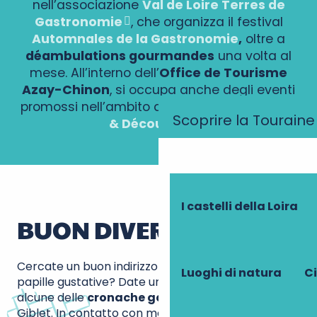
nell’associazione
Val de Loire Terres de
Gastronomie
, che organizza il festival
Automnales de la Gastronomie
,
oltre a
déambulations gourmandes
una volta al
mese. All’interno dell’
Office de Tourisme
Azay-Chinon
, si occupa anche degli eventi
promossi nell’ambito del marchio
Vignobles
Scoprire la Touraine
& Découvertes
.
I castelli della Loira
BUON DIVERTIMENTO!
Cercate un buon indirizzo per stuzzicare le vostre
Luoghi di natura
Ci
papille gustative? Date un’occhiata qui sotto ad
alcune delle
cronache gastronomiche
di Hubert
Giblet. In contatto con molti chef, si fa un punto