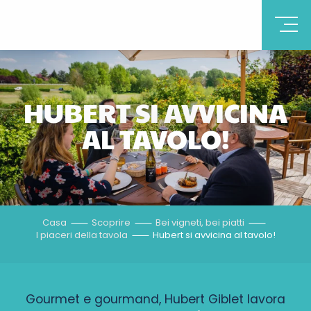
HUBERT SI AVVICINA
AL TAVOLO!
Casa
Scoprire
Bei vigneti, bei piatti
I piaceri della tavola
Hubert si avvicina al tavolo!
Gourmet e gourmand, Hubert Giblet lavora