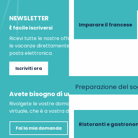
NEWSLETTER
Imparare il francese
È facile iscriversi
Ricevi tutte le nostre offerte speciali e le idee per
le vacanze direttamente nella tua casella di
posta elettronica.
Iscriviti ora
Preparazione del s
Avete bisogno di un consiglio?
Rivolgete le vostre domande al nostro assistente
virtuale, che è a vostra disposizione per aiutarvi.
Ristoranti e gastrono
Fai la mia domanda