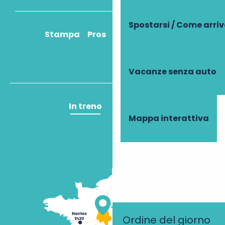
Spostarsi / Come arri
Stampa
Pros
Come ci arrivo?
Vacanze senza auto
In treno
In aereo
Mappa interattiva
Ordine del giorno