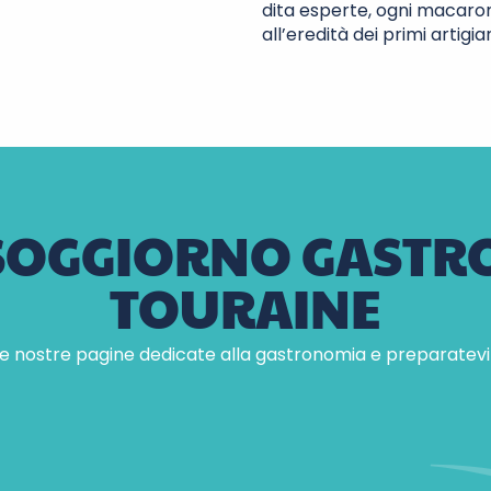
dita esperte, ogni macaron
all’eredità dei primi artigian
 SOGGIORNO GASTR
TOURAINE
le nostre pagine dedicate alla gastronomia e preparatevi a