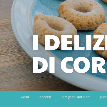
I DELI
DI CO
Casa
Scoprire
Bei vigneti, bei piatti
I pia