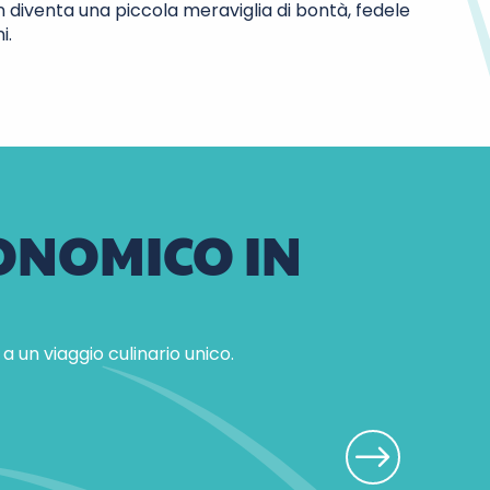
 diventa una piccola meraviglia di bontà, fedele
i.
ONOMICO IN
 un viaggio culinario unico.
Una gustosa cr