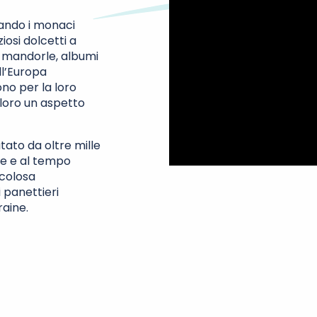
uando i monaci
iosi dolcetti a
di mandorle, albumi
ll’Europa
ono per la loro
 loro un aspetto
utato da oltre mille
te e al tempo
icolosa
 panettieri
raine.