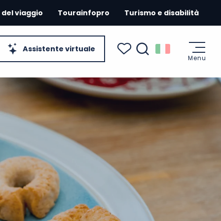
 del viaggio
Tourainfopro
Turismo e disabilità
Assistente virtuale
Menu
Ricerca
Voir les favoris