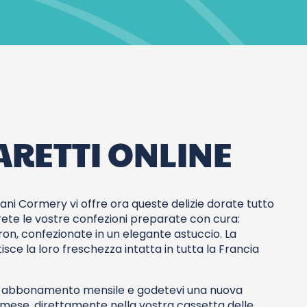
ARETTI ONLINE
giani Cormery vi offre ora queste delizie dorate tutto
verete le vostre confezioni preparate con cura:
ron, confezionate in un elegante astuccio. La
ce la loro freschezza intatta in tutta la Francia
di abbonamento mensile e godetevi una nuova
 mese, direttamente nella vostra cassetta delle