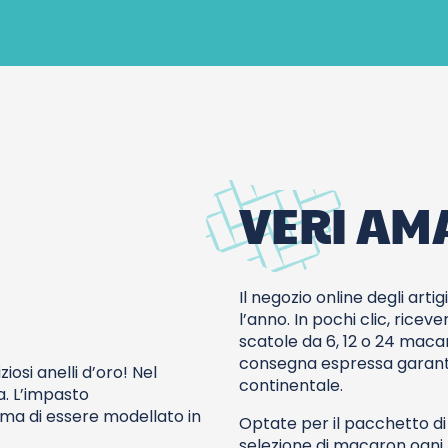
VERI AM
Il negozio online degli arti
l’anno. In pochi clic, rice
scatole da 6, 12 o 24 maca
consegna espressa garantis
iosi anelli d’oro! Nel
continentale.
ba. L’impasto
a di essere modellato in
Optate per il pacchetto 
selezione di macaron ogni