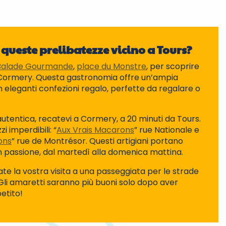
queste prelibatezze vicino a Tours?
Balade Gourmande
,
place du Monstre
, per scoprire
di Cormery. Questa gastronomia offre un’ampia
n eleganti confezioni regalo, perfette da regalare o
autentica, recatevi a Cormery, a 20 minuti da Tours.
i imperdibili: “
Aux Vrais Macarons
” rue Nationale e
ons
” rue de Montrésor. Questi artigiani portano
on passione, dal martedì alla domenica mattina.
ate la vostra visita a una passeggiata per le strade
Gli amaretti saranno più buoni solo dopo aver
petito!