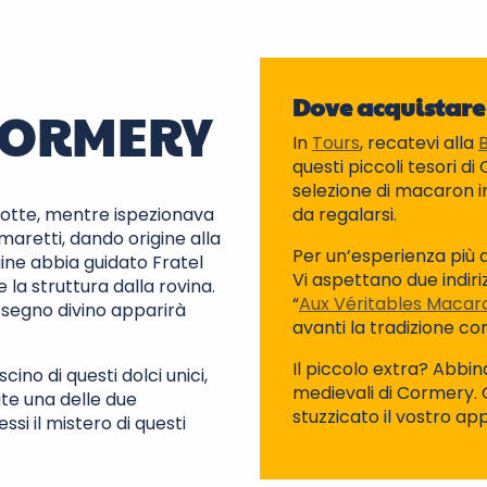
Dove acquistare 
 CORMERY
In
Tours
, recatevi alla
questi piccoli tesori 
selezione di macaron i
 notte, mentre ispezionava
da regalarsi.
maretti, dando origine alla
Per un’esperienza più 
gine abbia guidato Fratel
Vi aspettano due indirizz
e la struttura dalla rovina.
“
Aux Véritables Macar
l segno divino apparirà
avanti la tradizione c
Il piccolo extra? Abbin
ino di questi dolci unici,
medievali di Cormery. 
tate una delle due
stuzzicato il vostro ap
si il mistero di questi