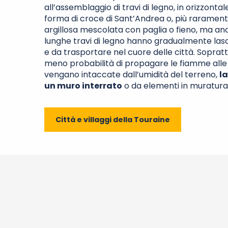
all’assemblaggio di travi di legno, in orizzonta
forma di croce di Sant’Andrea o, più rarament
argillosa mescolata con paglia o fieno, ma anc
lunghe travi di legno hanno gradualmente lascia
e da trasportare nel cuore delle città. Soprattu
meno probabilità di propagare le fiamme alle c
vengano intaccate dall’umidità del terreno,
la
un muro interrato
o da elementi in muratura
Città e villaggi della Touraine