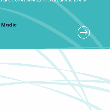
atico. Un’esperienza in cui il patrimonio e le
 Madie
Le Vieux Murie