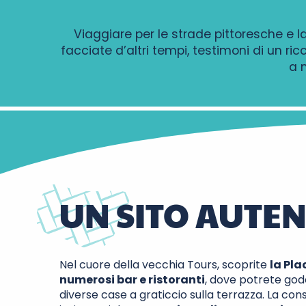
Viaggiare per le strade pittoresche e 
facciate d’altri tempi, testimoni di un r
a 
UN SITO AUTEN
Nel cuore della vecchia Tours, scoprite
la Pla
numerosi bar e ristoranti
, dove potrete gode
diverse case a graticcio sulla terrazza. La co