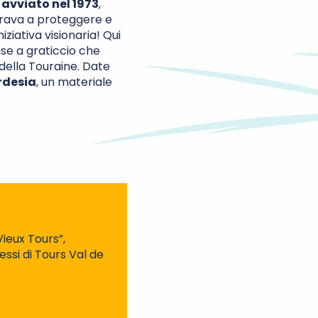
 avviato nel 1973
,
mirava a proteggere e
iziativa visionaria! Qui
ase a graticcio che
della Touraine. Date
ardesia
, un materiale
Vieux Tours”,
essi di Tours Val de