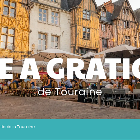
E A GRATI
de Touraine
ticcio in Touraine