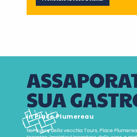
ASSAPORATE
SUA GAST
in Place Plumereau
Nel cuore della vecchia Tours, Place Plumerea