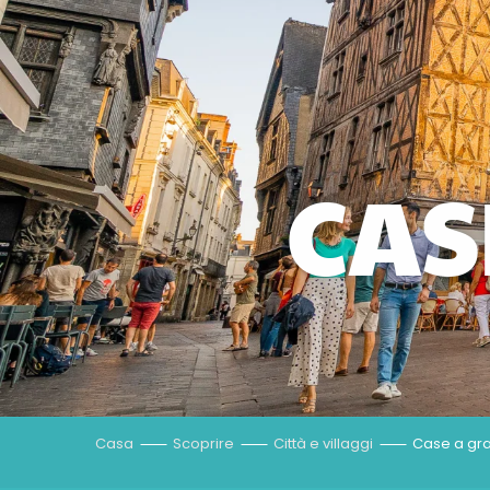
CAS
Casa
Scoprire
Città e villaggi
Case a gra