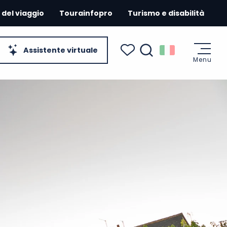
 del viaggio
Tourainfopro
Turismo e disabilità
Assistente virtuale
Menu
Ricerca
Voir les favoris