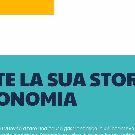
 LA SUA STOR
RONOMIA
u vi invita a fare una pausa gastronomica in un’incantev