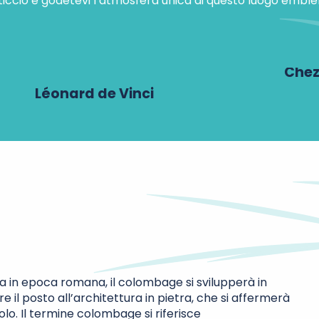
ticcio e godetevi l’atmosfera unica di questo luogo emblem
Chez
Léonard de Vinci
a in epoca romana, il colombage si svilupperà in
e il posto all’architettura in pietra, che si affermerà
ecolo. Il termine colombage si riferisce