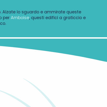
io. Alzate lo sguardo e ammirate queste
o per
Amboise
, questi edifici a graticcio e
co.