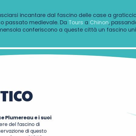
lasciarsi incantare dal fascino delle case a graticc
icco passato medievale. Da
Tours
a
Chinon
, passand
mensola conferiscono a queste città un fascino uni
TICO
ce Plumereau e i suoi
re del fascino di
nservazione di questo