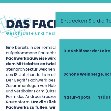
DAS FACHWERK
Entdecken Sie die T
Geschichte und Technik
Eine bereits in der römischen Antike
Die Schlösser der Loire
aufgekommene Bautechnik,
die
Fachwerkbauweise wird sich in Frankreich ab
dem Mittelalter entwickeln
, bevor sie der
Steinarchitektur weichen muss, die sich ab Anfang
Schöne Weinberge, sch
des 18. Jahrhunderts in allen Städten durchsetzt.
Der Begriff Fachwerk bezeichnet das
Zusammenfügen von Holzbalken in horizontaler
und vertikaler Form (Gittermuster), aber auch in
Form des Andreaskreuzes oder seltener in
Natur-Spots
Städt
Rautenform.
Um die Lücken innerhalb dieses
Fachwerks zu füllen, wird Lehm
verwendet, eine