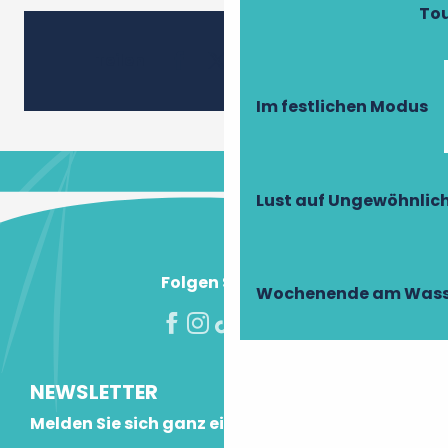
To
Ajouter 
Teilen
Im festlichen Modus
Lust auf Ungewöhnlic
Folgen Sie uns!
Wochenende am Wass
NEWSLETTER
Melden Sie sich ganz einfach an!