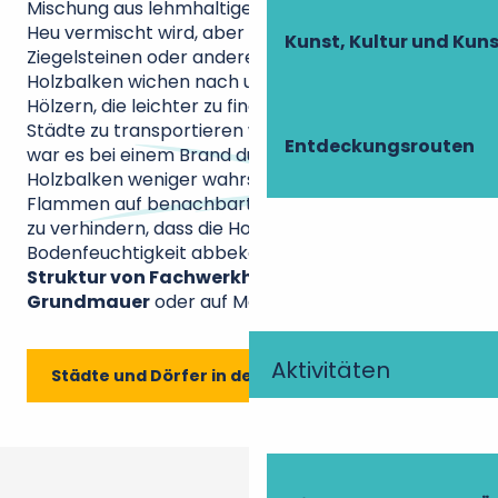
Mischung aus lehmhaltiger Erde, die mit Stroh oder
Heu vermischt wird, aber auch eine Füllung mit
Kunst, Kultur und Ku
Ziegelsteinen oder anderen Materialien. Die langen
Holzbalken wichen nach und nach kürzeren
Hölzern, die leichter zu finden und in die Herzen der
Städte zu transportieren waren. Vor allem aber
Entdeckungsrouten
war es bei einem Brand durch die kurzen
Holzbalken weniger wahrscheinlich, dass die
Flammen auf benachbarte Häuser übergriffen. Um
zu verhindern, dass die Holzbalken
Bodenfeuchtigkeit abbekommen,
stützt sich die
Struktur von Fachwerkhäusern auf eine
Grundmauer
oder auf Mauerwerkselemente.
Aktivitäten
Städte und Dörfer in der Touraine