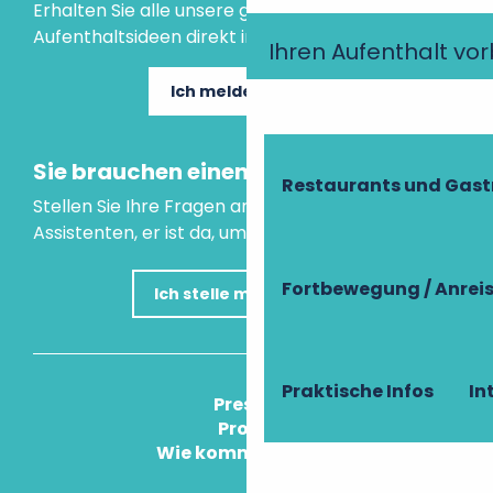
Erhalten Sie alle unsere guten Tipps und
Aufenthaltsideen direkt in Ihre Mailbox.
Ihren Aufenthalt vo
Ich melde mich an
Sie brauchen einen Rat?
Restaurants und Gas
Stellen Sie Ihre Fragen an unseren virtuellen
Assistenten, er ist da, um Ihnen zu helfen.
Fortbewegung / Anrei
Ich stelle meine Frage
Praktische Infos
In
Press
Pros
Wie komme ich an?