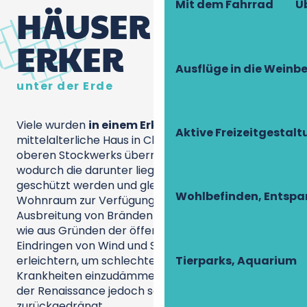
Mit dem Fahrrad
Ü
HÄUSER MIT
ERKER
Ausflüge in die Weinb
unter der Erde
Viele wurden
in einem Erker
erhöht, wie dieses
Aktive Freizeitgestal
mittelalterliche Haus in Chinon. Die Fläche des
oberen Stockwerks überragt die untere Ebene,
wodurch die darunter liegenden Wände vor Regen
geschützt werden und gleichzeitig mehr
Wohlbefinden, Entsp
Wohnraum zur Verfügung steht. Um die
Ausbreitung von Bränden ebenso zu verhindern
wie aus Gründen der öffentlichen Gesundheit (das
Eindringen von Wind und Sonne in die Straßen zu
Tierparks, Aquarium
erleichtern, um schlechte Gerüche und
Krankheiten einzudämmen), wurde der Erker in
der Renaissance jedoch schließlich
zurückgedrängt.