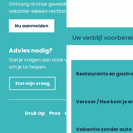
Ontvang al onze geweldige aanbiedingen en
vakantie-ideeën rechtstreeks in je inbox.
Nu aanmelden
Uw verblijf voorbere
Advies nodig?
Stel je vragen aan onze virtuele assistent, die er is
om je te helpen.
Restaurants en gastr
Stel mijn vraag
Vervoer / Hoe kom je e
Druk Op
Pros
Hoe kom ik daar?
Vakantie zonder auto