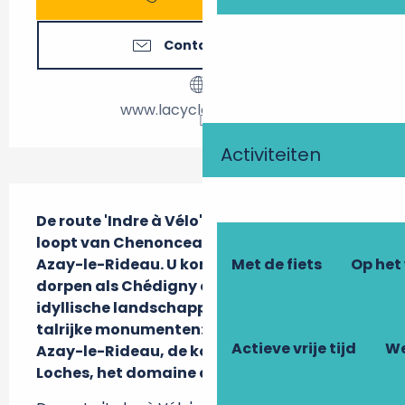
Contacteer ons
www.lacycloboheme.fr
Activiteiten
Beschrijving
De route 'Indre à Vélo' van zo’n 100 km 
loopt van Chenonceaux via Loches naar 
Met de fiets
Op het
Azay-le-Rideau. U komt door prachtige 
dorpen als Chédigny en Cormery, ontdekt 
idyllische landschappen en natuurlijk 
talrijke monumenten: het kasteel van 
Actieve vrije tijd
We
Azay-le-Rideau, de koninklijke stad 
Loches, het domaine de Candé enz.