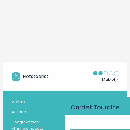
Fietstoerist
Makkelijk
Loches
Praktische informatie
Vertrek
Ontdek Touraine
308.6 km
Afstand
2923 m
Hoogteverschil
36 m
Minimale hoogte