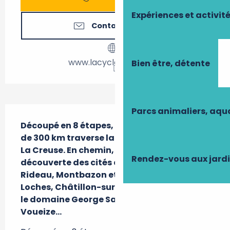
Expériences et activit
Contactez-nous
www.lacycloboheme.fr
Bien être, détente
Description
Parcs animaliers, aq
Découpé en 8 étapes, cet itinéraire de plus 
de 300 km traverse la Touraine, le Berry et 
La Creuse. En chemin, partez à la 
Rendez-vous aux jard
découverte des cités d'exception : Azay-le-
Rideau, Montbazon et sa forteresse, 
Loches, Châtillon-sur-Indre, Châteauroux, 
le domaine George Sand, Chambon-sur-
Voueize...