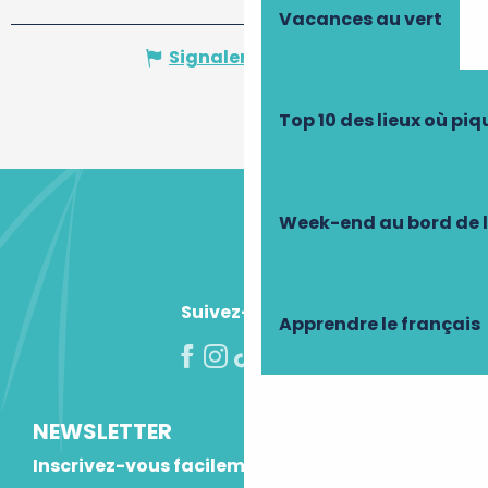
Vacances au vert
Signaler une erreur
Top 10 des lieux où pi
Week-end au bord de 
Suivez-nous !
Apprendre le français
NEWSLETTER
Inscrivez-vous facilement