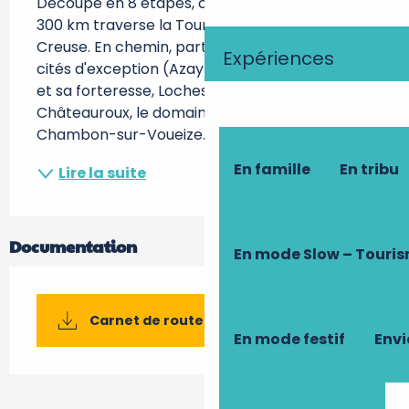
Découpé en 8 étapes, cet itinéraire de plus de 
300 km traverse la Touraine, le Berry et La 
Creuse. En chemin, partez à la découverte des 
Expériences
cités d'exception (Azay-le-Rideau, Montbazon 
et sa forteresse, Loches, Châtillon-sur-Indre, 
Châteauroux, le domaine George Sand, 
Chambon-sur-Voueize...) en filant...
En famille
En tribu
Lire la suite
Documentation
En mode Slow – Touri
Carnet de route 2025
En mode festif
Envi