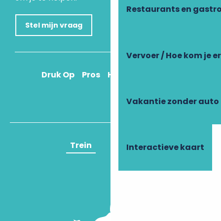
Restaurants en gastr
Stel mijn vraag
Vervoer / Hoe kom je e
Druk Op
Pros
Hoe kom ik daar?
Vakantie zonder auto
Trein
Vliegtuig
Interactieve kaart