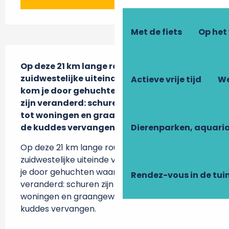
Met de fiets
Op het
Beschrijving
Op deze 21 km lange route aan het 
zuidwestelijke uiteinde van de gemeente 
Actieve vrije tijd
We
kom je door gehuchten waar de gebouwen 
zijn veranderd: schuren zijn omgebouwd 
tot woningen en graangewassen hebben 
Dierenparken, aquari
de kuddes vervangen.
Op deze 21 km lange route aan het 
zuidwestelijke uiteinde van de gemeente kom 
je door gehuchten waar de gebouwen zijn 
Rendez-vous in de tui
veranderd: schuren zijn omgebouwd tot 
woningen en graangewassen hebben de 
kuddes vervangen.