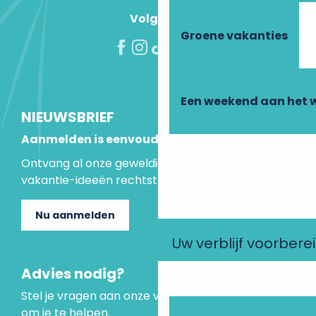
Volg ons!
Groene vakanties
Een weekend aan het 
NIEUWSBRIEF
Aanmelden is eenvoudig
Ontvang al onze geweldige aanbiedingen en
vakantie-ideeën rechtstreeks in je inbox.
Nu aanmelden
Uw verblijf voorbere
Advies nodig?
Stel je vragen aan onze virtuele assistent, die er is
om je te helpen.