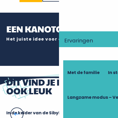
EEN KANOTOCHT
Het juiste idee voor een...
Ervaringen
Vrijgezellenfeest
Hen party
Lees meer over
Lees meer over
Met de familie
In s
DIT VIND JE MISSCHIEN
OOK LEUK
Langzame modus – Ve
In de kelder van de Sibyl
De