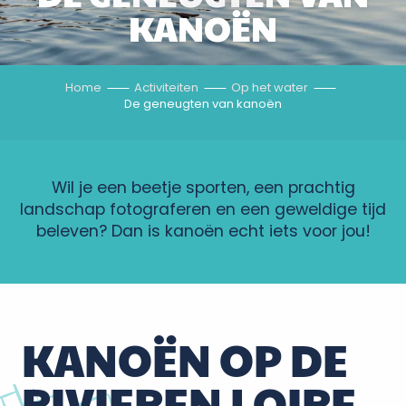
KANOËN
Home
Activiteiten
Op het water
De geneugten van kanoën
Wil je een beetje sporten, een prachtig
landschap fotograferen en een geweldige tijd
beleven? Dan is kanoën echt iets voor jou!
KANOËN OP DE
RIVIEREN LOIRE,