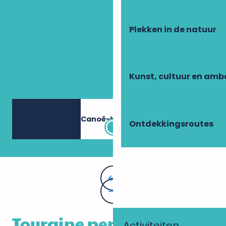
Plekken in de natuur
Kunst, cultuur en am
Canoë-Kayak
Ontdekkingsroutes
Touraine per kano:
Activiteiten