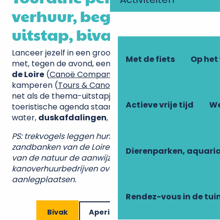
verhuur, begeleide
uitstap, bivak…
Lanceer jezelf in een groot meerdaags avontuur
Met de fiets
Op het
met, tegen de avond, een
bivak op eilanden in
de Loire
(
Canoë Company
en
Kryzalid’Nature
) of
kamperen (
Tours & Canoë
). Een unieke ervaring,
net als de thema-uitstapjes die regelmatig in de
Actieve vrije tijd
We
toeristische agenda staan: aperitieven op het
water,
duskafdalingen
, wildobservatie…
PS: trekvogels leggen hun eieren op de
zandbanken van de Loire. Volg voor het behoud
Dierenparken, aquari
van de natuur de aanwijzingen van de
kanoverhuurbedrijven over mogelijke
aanlegplaatsen.
Rendez-vous in de tui
Bivak
Aperitief op het water