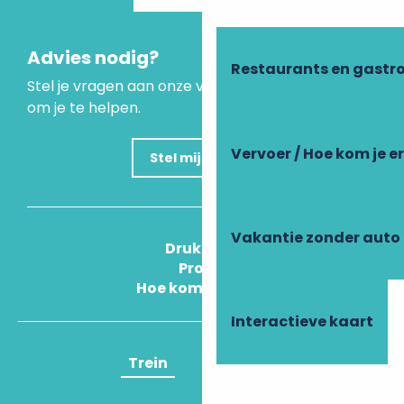
Advies nodig?
Restaurants en gastr
Stel je vragen aan onze virtuele assistent, die er is
om je te helpen.
Vervoer / Hoe kom je e
Stel mijn vraag
Vakantie zonder auto
Druk Op
Pros
Hoe kom ik daar?
Interactieve kaart
Trein
Vliegtuig