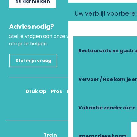
Nu aanmelden
Uw verblijf voorbere
Advies nodig?
Stel je vragen aan onze virtuele assistent, die er is
om je te helpen.
Restaurants en gastr
Stel mijn vraag
Vervoer / Hoe kom je e
Druk Op
Pros
Hoe kom ik daar?
Vakantie zonder auto
Trein
Vliegtuig
Interactieve kaart