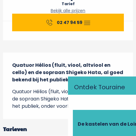
Tarief
Bekijk alle prijzen
02 47 94 59
▒▒
Beschrijving
Quatuor Hélios (fluit, viool, altviool en 
cello) en de sopraan Shigeko Hata, al goed 
bekend bij het publiek, onder voorbehoud.
Ontdek Touraine
Quatuor Hélios (fluit, viool, altviool en cello) en 
de sopraan Shigeko Hata, al goed bekend bij 
het publiek, onder voorbehoud.
De kastelen van de Loi
Tarieven