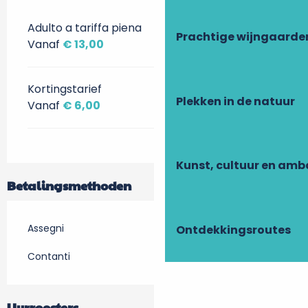
Adulto a tariffa piena
Prachtige wijngaarde
Vanaf
€ 13,00
Kortingstarief
Plekken in de natuur
Vanaf
€ 6,00
Kunst, cultuur en am
Betalingsmethoden
Assegni
Ontdekkingsroutes
Contanti
Uurroosters