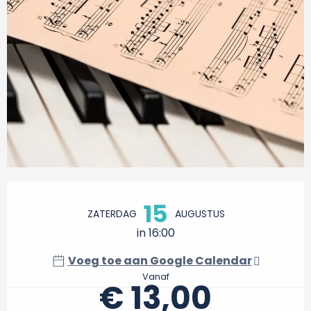
Openingstijden en contactgegevens
15
ZATERDAG
AUGUSTUS
in 16:00
Voeg toe aan Google Calendar
Vanaf
€ 13,00