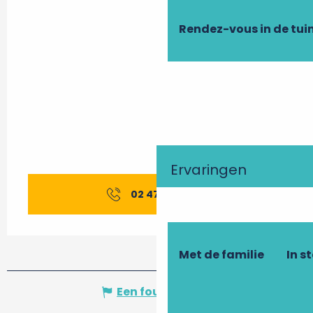
Rendez-vous in de tui
Ervaringen
02 47 94 59
▒▒
Met de familie
In s
Een fout melden