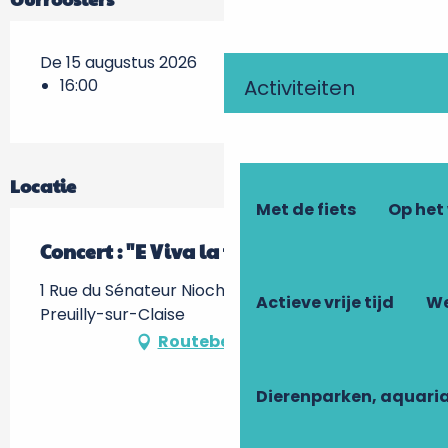
De 15 augustus 2026
Activiteiten
16:00
Locatie
Met de fiets
Op het
Concert : "E Viva la flûte de Pan"
1 Rue du Sénateur Nioche, A l'Abbatiale -, 37290
Actieve vrije tijd
We
Preuilly-sur-Claise
Routebeschrijving
Dierenparken, aquari