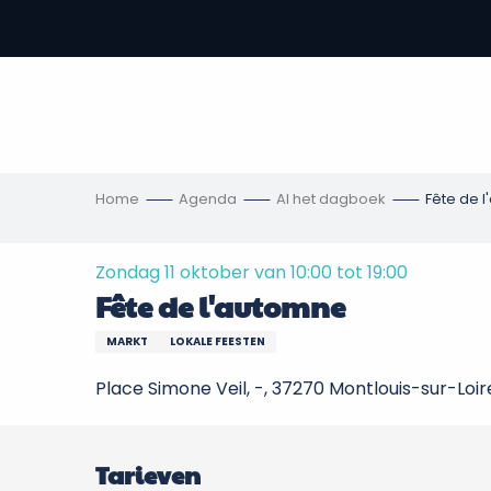
Aller
au
-
contenu
principal
,
s
ngen
Home
Agenda
Al het dagboek
Fête de 
Zondag 11 oktober van 10:00 tot 19:00
Fête de l'automne
MARKT
LOKALE FEESTEN
Place Simone Veil, -, 37270 Montlouis-sur-Loir
Tarieven