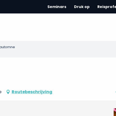
Seminars
Druk op
Reisprof
l'automne
e
Routebeschrijving