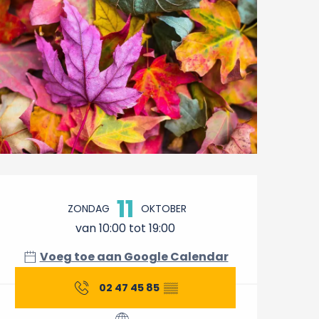
Openingstijden en conta
11
ZONDAG
OKTOBER
van 10:00 tot 19:00
Voeg toe aan Google Calendar
02 47 45 85
▒▒