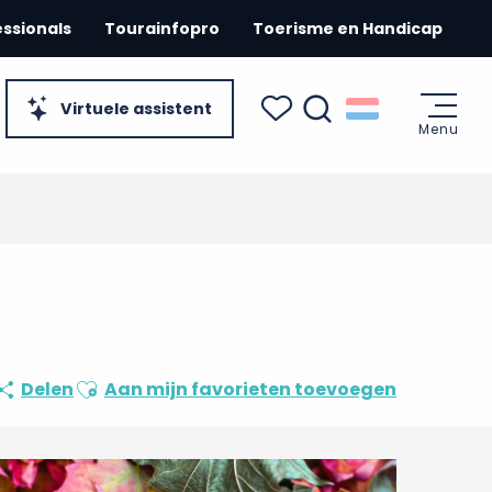
essionals
Tourainfopro
Toerisme en Handicap
Virtuele assistent
Menu
Zoek op
Voir les favoris
Ajouter aux favoris
Delen
Aan mijn favorieten toevoegen