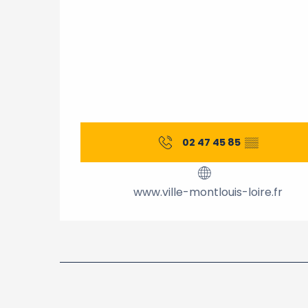
02 47 45 85
▒▒
www.ville-montlouis-loire.fr