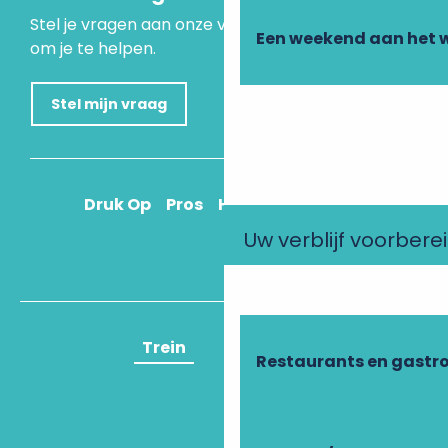
Stel je vragen aan onze virtuele assistent, die er is
Een weekend aan het 
om je te helpen.
Stel mijn vraag
Druk Op
Pros
Hoe kom ik daar?
Uw verblijf voorbere
Trein
Vliegtuig
Restaurants en gastr