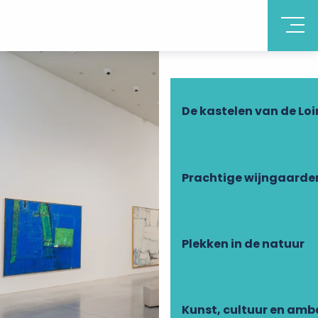
Ontdek Touraine
De kastelen van de Loi
Prachtige wijngaarde
Plekken in de natuur
Kunst, cultuur en am