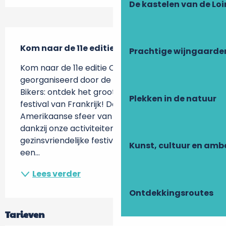
De kastelen van de Loi
Beschrijving
Kom naar de 11e editie in Luynes!
Prachtige wijngaarde
Kom naar de 11e editie Opgezet en 
georganiseerd door de vereniging Narvalo’s 
Bikers: ontdek het grootste Amerikaanse 
Plekken in de natuur
festival van Frankrijk! Dompel je onder in de 
Amerikaanse sfeer van de jaren ’50 tot ’70 
dankzij onze activiteiten en shows. Ons 
gezinsvriendelijke festival neemt je mee naar 
Kunst, cultuur en am
een...
Lees verder
Ontdekkingsroutes
Tarieven