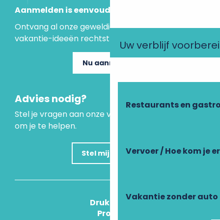
Aanmelden is eenvoudig
Ontvang al onze geweldige aanbiedingen en
vakantie-ideeën rechtstreeks in je inbox.
Uw verblijf voorbere
Nu aanmelden
Advies nodig?
Restaurants en gastr
Stel je vragen aan onze virtuele assistent, die er is
om je te helpen.
Vervoer / Hoe kom je e
Stel mijn vraag
Vakantie zonder auto
Druk Op
Pros