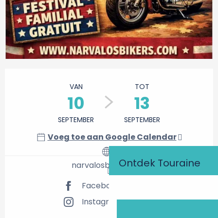
Openingstijden en contactgegevens
VAN
TOT
10
13
SEPTEMBER
SEPTEMBER
Voeg toe aan Google Calendar
Ontdek Touraine
narvalosbikers.com
Facebook pagina
Instagram pagina