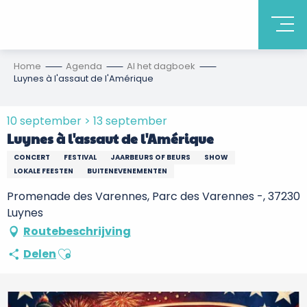
Home
Agenda
Al het dagboek
Luynes à l'assaut de l'Amérique
10 september > 13 september
Luynes à l'assaut de l'Amérique
CONCERT
FESTIVAL
JAARBEURS OF BEURS
SHOW
LOKALE FEESTEN
BUITENEVENEMENTEN
Promenade des Varennes, Parc des Varennes -, 37230
Luynes
Routebeschrijving
Ajouter aux favoris
Delen