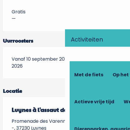
Gratis
—
Activiteiten
Uurroosters
Vanaf 10 september 2026 tot 13 september
2026
Met de fiets
Op het
Locatie
Actieve vrije tijd
We
Luynes à l'assaut de l'Amérique
Promenade des Varennes, Parc des Varennes
-, 37230 Luynes
Dierenparken, aquari