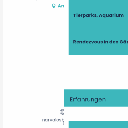
Anfahrt
Tierparks, Aquarium
Rendezvous in den Gä
Erfahrungen
narvalosbikers.com