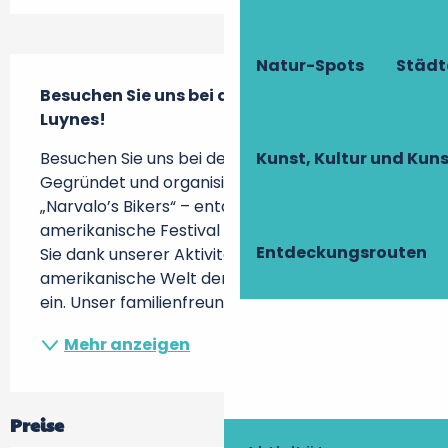
Beschreibung
Natur-Spots
Städt
Besuchen Sie uns bei der 11. Ausgabe in 
Luynes!
Besuchen Sie uns bei der 11. Ausgabe 
Kunst, Kultur und Ku
Gegründet und organisiert vom Verein 
„Narvalo’s Bikers“ – entdecken Sie das größte 
amerikanische Festival Frankreichs! Tauchen 
Entdeckungsrouten
Sie dank unserer Aktivitäten und Shows in die 
amerikanische Welt der 50er- bis 70er-Jahre 
ein. Unser familienfreundliches Festival...
Mehr anzeigen
Preise