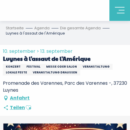
Startseite
Agenda
Die gesamte Agenda
Luynes à l'assaut de l'Amérique
10. september > 13. september
Luynes à l'assaut de l'Amérique
KONZERT
FESTIVAL
MESSE ODER SALON
VERANSTALTUNG
LOKALE FESTE
VERANSTALTUNG DRAUSSEN
Promenade des Varennes, Parc des Varennes -, 37230
Luynes
Anfahrt
Ajouter aux favoris
Teilen