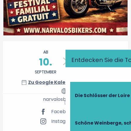
Öffnungszeiten & Kontaktdaten
AB
BIS ZUM
10.
13.
Entdecken Sie die T
SEPTEMBER
SEPTEMBER
Zu Google Kalender hinzufügen
Die Schlösser der Loire
narvalosbikers.com
Facebook Seite
Instagram Seite
Schöne Weinberge, sch