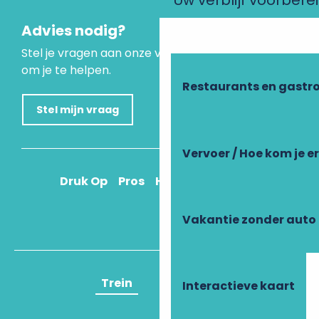
Uw verblijf voorbere
Advies nodig?
Stel je vragen aan onze virtuele assistent, die er is
om je te helpen.
Restaurants en gastr
Stel mijn vraag
Vervoer / Hoe kom je e
Druk Op
Pros
Hoe kom ik daar?
Vakantie zonder auto
Trein
Vliegtuig
Interactieve kaart