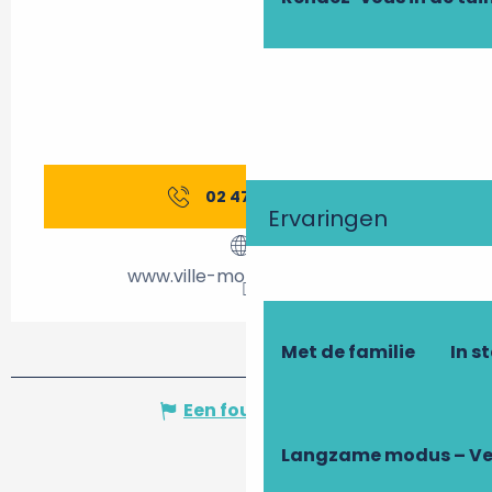
02 47 45 85
▒▒
Ervaringen
www.ville-montlouis-loire.fr
Met de familie
In s
Een fout melden
Langzame modus – Ve