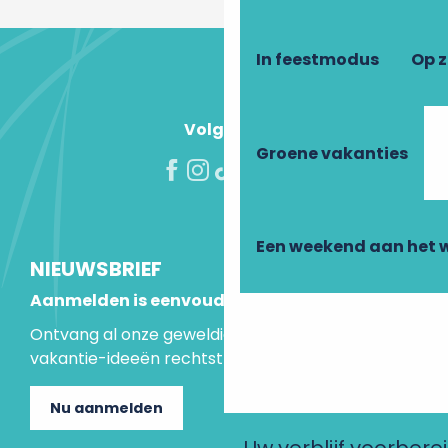
In feestmodus
Op 
Volg ons!
Groene vakanties
Een weekend aan het 
NIEUWSBRIEF
Aanmelden is eenvoudig
Ontvang al onze geweldige aanbiedingen en
vakantie-ideeën rechtstreeks in je inbox.
Nu aanmelden