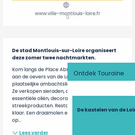
www.ville-montlouis-loire.fr
Beschrijving
De stad Montlouis-sur-Loire organiseert 
deze zomer twee nachtmarkten.
Kom langs de Place Abraham-Courtemanche 
Ontdek Touraine
aan de oevers van de Loire en ontdek de 
plaatselijke ambachtslieden en ontwerpers. 
Ze verkopen sieraden, accessoires, kaarsen, 
essentiële oliën, decoratieve artikelen en 
streekproducten. Restaurants staan voor je 
De kastelen van de Loi
klaar. Een draaimolen en hengelen wachten 
op...
Lees verder