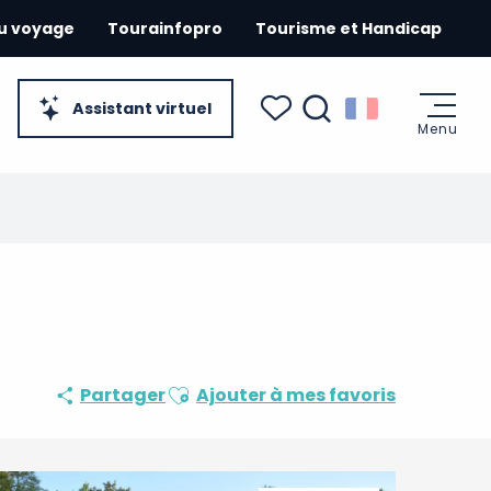
du voyage
Tourainfopro
Tourisme et Handicap
Assistant virtuel
Menu
Recherche
Voir les favoris
Ajouter aux favoris
Partager
Ajouter à mes favoris