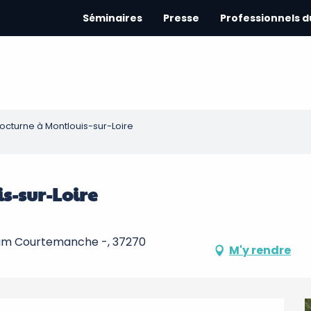
Séminaires
Presse
Professionnels 
cturne à Montlouis-sur-Loire
s-sur-Loire
am Courtemanche -, 37270
M'y rendre