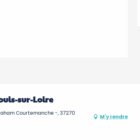
uis-sur-Loire
raham Courtemanche -, 37270
M'y rendre