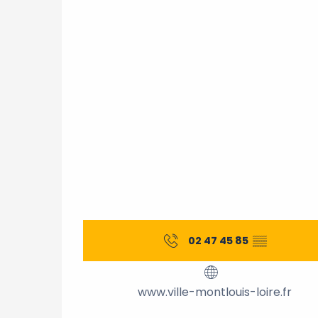
02 47 45 85
▒▒
www.ville-montlouis-loire.fr