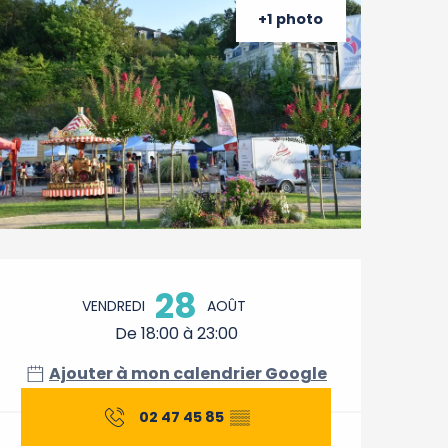
+1 photo
Ouverture et coordonnée
28
VENDREDI
AOÛT
De 18:00 à 23:00
Ajouter à mon calendrier Google
02 47 45 85
▒▒