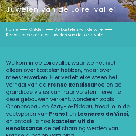
Juwelen van de Loire-vallei
Home
Ontdek
De kastelen van de Loire
Renaissance kastelen: juwelen van de Loire-vallei
Welkom in de Loirevallei, waar we het niet
alleen over kastelen hebben, maar over
meesterwerken. Hier vertelt elke steen het
verhaal van de
Franse Renaissance
en de
grandioze visies van haar vorsten. Terwijl je
deze gebouwen verkent, wonderen zoals
Chenonceau en Azay-le-Rideau, treed je in de
voetsporen van
Frans I
en
Leonardo da Vinci
,
en ontdek je hoe
kastelen uit de
Renaissance
de belichaming werden van
Franse kunst en verfijning.