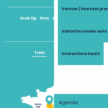
Vervoer / Hoe kom je e
Druk Op
Pros
Hoe kom ik daar?
Vakantie zonder auto
Trein
Vliegtuig
Interactieve kaart
Agenda