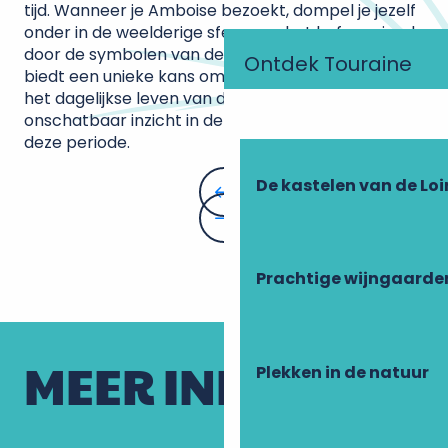
tijd. Wanneer je Amboise bezoekt, dompel je jezelf
onder in de weelderige sfeer van het hof, omringd
door de symbolen van de Renaissance. Het kasteel
Ontdek Touraine
biedt een unieke kans om je onder te dompelen in
het dagelijkse leven van de vorsten en biedt een
onschatbaar inzicht in de culturele rijkdom van
deze periode.
De kastelen van de Loi
Prachtige wijngaarde
MEER INFO
Plekken in de natuur