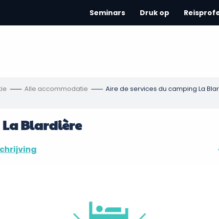
Seminars
Druk op
Reisprof
ie
Alle accommodatie
Aire de services du camping La Bla
 La Blardière
chrijving