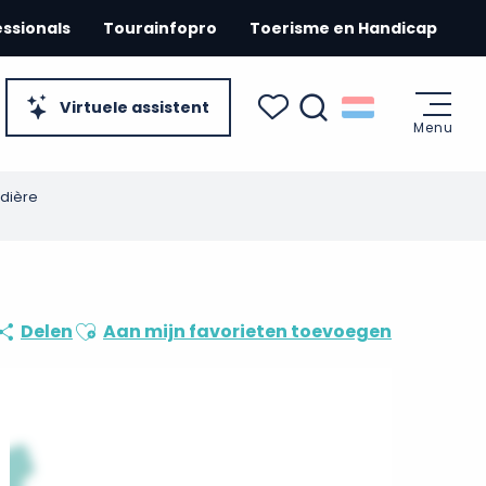
essionals
Tourainfopro
Toerisme en Handicap
Virtuele assistent
Menu
Zoek op
Voir les favoris
rdière
Ajouter aux favoris
Delen
Aan mijn favorieten toevoegen