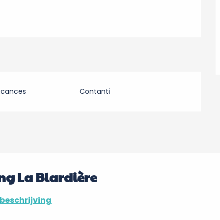
acances
Contanti
ng La Blardière
beschrijving