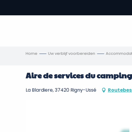
Aller
au
-
contenu
principal
,
s
ngen
Home
Uw verblijf voorbereiden
Accommodat
Aire de services du camping
La Blardiere, 37420 Rigny-Ussé
Routebes