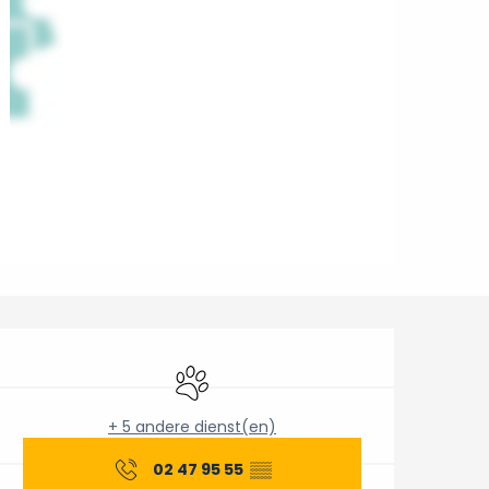
Openingstijden en conta
Dieren toegelaten
+ 5 andere dienst(en)
02 47 95 55
▒▒