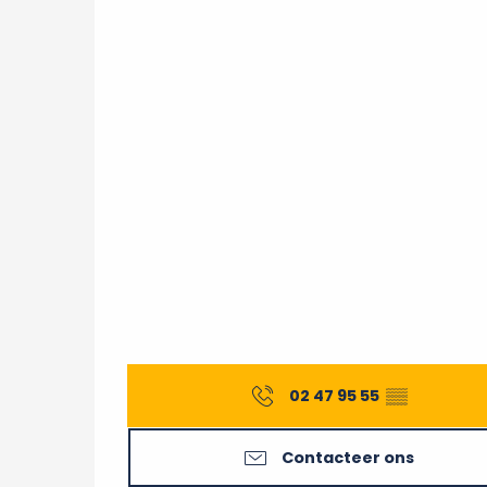
02 47 95 55
▒▒
Contacteer ons