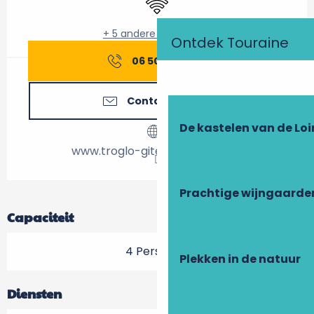
+ 5 andere dienst(en)
Ontdek Touraine
06 50 34 18
▒▒
Contacteer ons
De kastelen van de Loi
www.troglo-gite-amboise.com
Prachtige wijngaarde
Capaciteit
4 Personen
Plekken in de natuur
Diensten