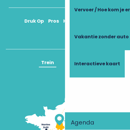
Vervoer / Hoe kom je e
Druk Op
Pros
Hoe kom ik daar?
Vakantie zonder auto
Trein
Vliegtuig
Interactieve kaart
Agenda