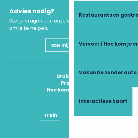
Advies nodig?
Restaurants en gastr
Stel je vragen aan onze virtuele assistent, die er is
om je te helpen.
Vervoer / Hoe kom je e
Stel mijn vraag
Vakantie zonder auto
Druk Op
Pros
Hoe kom ik daar?
Interactieve kaart
Trein
Vliegtuig