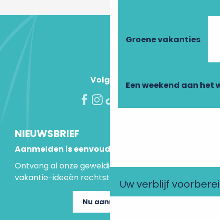
Groene vakanties
Volg ons!
Een weekend aan het 
NIEUWSBRIEF
Aanmelden is eenvoudig
Ontvang al onze geweldige aanbiedingen en
vakantie-ideeën rechtstreeks in je inbox.
Uw verblijf voorbere
Nu aanmelden