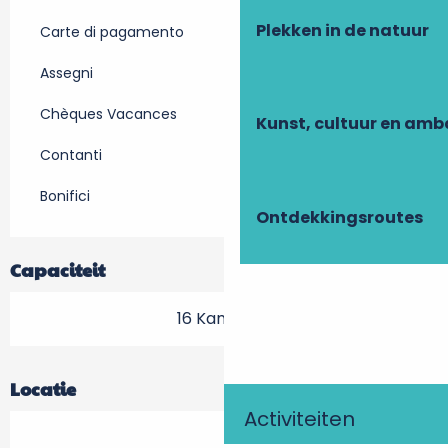
Plekken in de natuur
Carte di pagamento
Assegni
Chèques Vacances
Kunst, cultuur en am
Contanti
Bonifici
Ontdekkingsroutes
Capaciteit
16 Kamer(s)
Locatie
Activiteiten