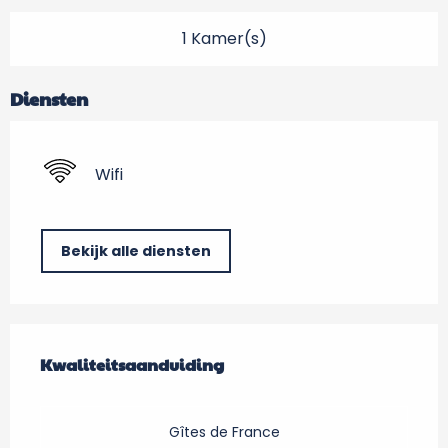
1 Kamer(s)
Diensten
Wifi
Bekijk alle diensten
Dienstverlening
Kwaliteitsaanduiding
Kwaliteitsaanduiding
Gîtes de France