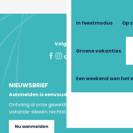
In feestmodus
Op 
Volg ons!
Groene vakanties
Een weekend aan het 
NIEUWSBRIEF
Aanmelden is eenvoudig
Ontvang al onze geweldige aanbiedingen en
vakantie-ideeën rechtstreeks in je inbox.
Nu aanmelden