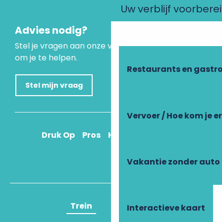
Uw verblijf voorbere
Advies nodig?
Stel je vragen aan onze virtuele assistent, die er is
om je te helpen.
Restaurants en gastr
Stel mijn vraag
Vervoer / Hoe kom je e
Druk Op
Pros
Hoe kom ik daar?
Vakantie zonder auto
Trein
Vliegtuig
Interactieve kaart