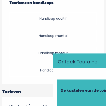
Toerisme en handicaps
Toerisme en handicaps
Handicap auditif
Handicap mental
Handicap moteur
Ontdek Touraine
Handicap visuel
De kastelen van de Loi
Tarieven