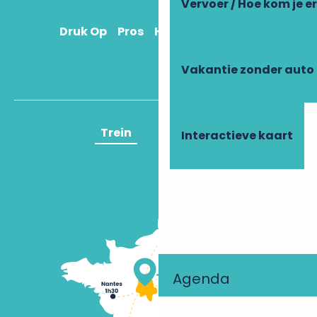
Vervoer / Hoe kom je e
Druk Op
Pros
Hoe kom ik daar?
Vakantie zonder auto
Trein
Vliegtuig
Interactieve kaart
Agenda