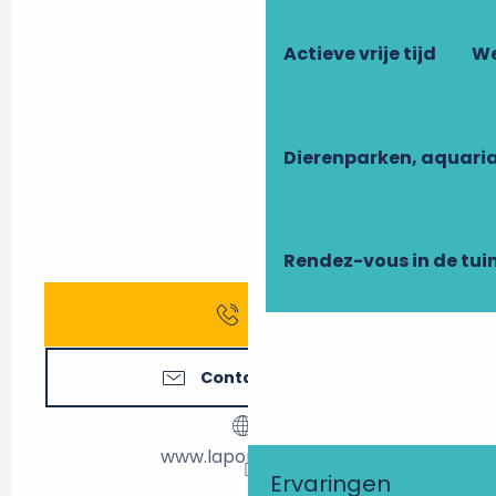
Actieve vrije tijd
We
Dierenparken, aquari
Rendez-vous in de tui
Bel
Contacteer ons
www.lapomelie.com
Ervaringen