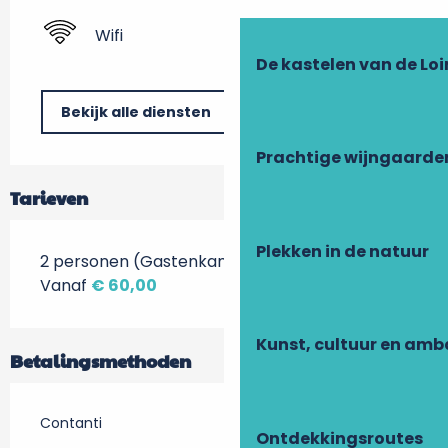
Wifi
De kastelen van de Loi
Bekijk alle diensten
Prachtige wijngaarde
Tarieven
Plekken in de natuur
2 personen (Gastenkamers + ontbijt)
Vanaf
€ 60,00
Kunst, cultuur en am
Betalingsmethoden
Contanti
Ontdekkingsroutes