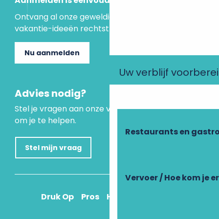
Aanmelden is eenvoudig
Ontvang al onze geweldige aanbiedingen en
vakantie-ideeën rechtstreeks in je inbox.
Nu aanmelden
Uw verblijf voorbere
Advies nodig?
Stel je vragen aan onze virtuele assistent, die er is
om je te helpen.
Restaurants en gastr
Stel mijn vraag
Vervoer / Hoe kom je e
Druk Op
Pros
Hoe kom ik daar?