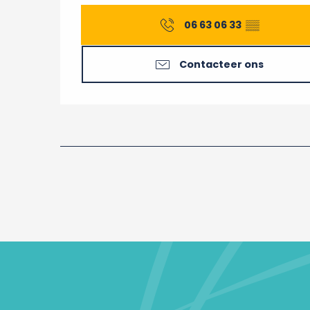
06 63 06 33
▒▒
Contacteer ons