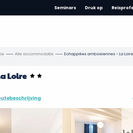
Seminars
Druk op
Reisprof
ie
Alle accommodatie
Echappées amboisiennes - La Loir
a Loire
utebeschrijving