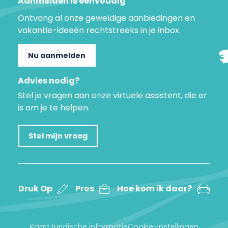
Aanmelden is eenvoudig
Ontvang al onze geweldige aanbiedingen en
vakantie-ideeën rechtstreeks in je inbox.
Nu aanmelden
Advies nodig?
Stel je vragen aan onze virtuele assistent, die er
is om je te helpen.
Stel mijn vraag
Druk Op
Pros
Hoe kom ik daar?
Kaart
Juridische informatie
Cookie-instellingen