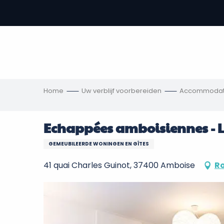
Aller
au
-
contenu
principal
,
s
ngen
Home
Uw verblijf voorbereiden
Accommodat
Echappées amboisiennes - L
GEMEUBILEERDE WONINGEN EN GÎTES
41 quai Charles Guinot, 37400 Amboise
Ro