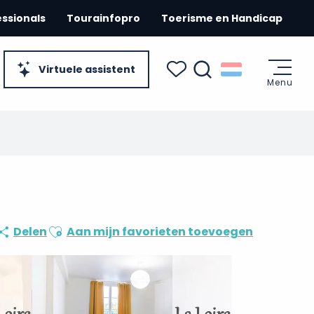
essionals
Tourainfopro
Toerisme en Handicap
Virtuele assistent
Menu
Zoek op
Voir les favoris
e
Ajouter aux favoris
Delen
Aan mijn favorieten toevoegen