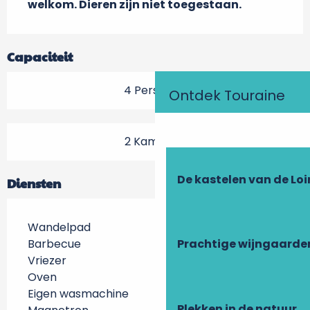
welkom. Dieren zijn niet toegestaan.
Capaciteit
4 Personen
Ontdek Touraine
2 Kamer(s)
De kastelen van de Loi
Diensten
Wandelpad
Barbecue
Prachtige wijngaarde
Vriezer
Oven
Eigen wasmachine
Plekken in de natuur