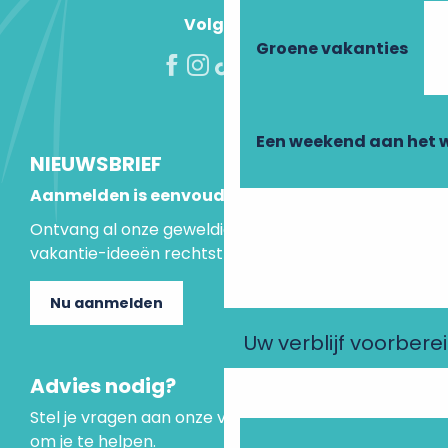
Volg ons!
Groene vakanties
Een weekend aan het 
NIEUWSBRIEF
Aanmelden is eenvoudig
Ontvang al onze geweldige aanbiedingen en
vakantie-ideeën rechtstreeks in je inbox.
Nu aanmelden
Uw verblijf voorbere
Advies nodig?
Stel je vragen aan onze virtuele assistent, die er is
om je te helpen.