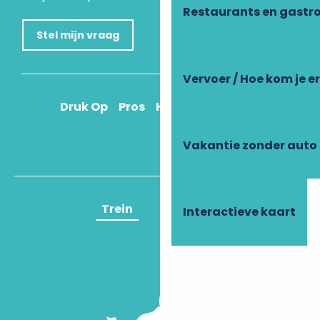
Restaurants en gastr
Stel mijn vraag
Vervoer / Hoe kom je e
Druk Op
Pros
Hoe kom ik daar?
Vakantie zonder auto
Trein
Vliegtuig
Interactieve kaart