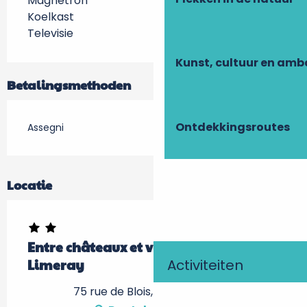
Magnetron
Koelkast
Televisie
Kunst, cultuur en am
Betalingsmethoden
Ontdekkingsroutes
Assegni
Locatie
Entre châteaux et vignobles à
Activiteiten
Limeray
75 rue de Blois, 37530 Limeray