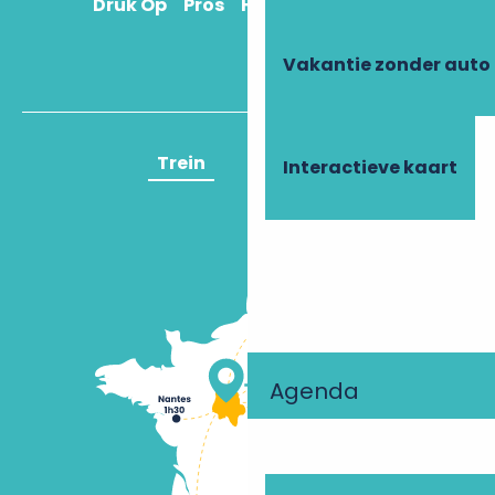
Druk Op
Pros
Hoe kom ik daar?
Vakantie zonder auto
Trein
Vliegtuig
Interactieve kaart
Agenda