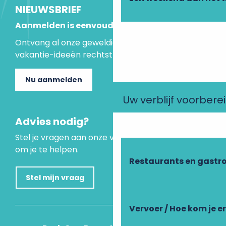
NIEUWSBRIEF
Aanmelden is eenvoudig
Ontvang al onze geweldige aanbiedingen en
vakantie-ideeën rechtstreeks in je inbox.
Nu aanmelden
Uw verblijf voorbere
Advies nodig?
Stel je vragen aan onze virtuele assistent, die er is
om je te helpen.
Restaurants en gastr
Stel mijn vraag
Vervoer / Hoe kom je e