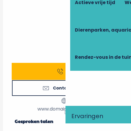
Actieve vrije tijd
We
Dierenparken, aquari
Rendez-vous in de tui
Bel
Contacteer ons
www.domainedacosta.fr
Ervaringen
Gesproken talen
Gesproken talen