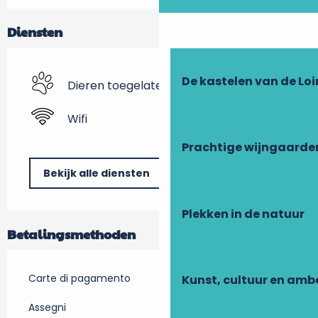
Diensten
De kastelen van de Loi
Dieren toegelaten
Wifi
Prachtige wijngaarde
Bekijk alle diensten
Plekken in de natuur
Betalingsmethoden
Carte di pagamento
Kunst, cultuur en am
Assegni