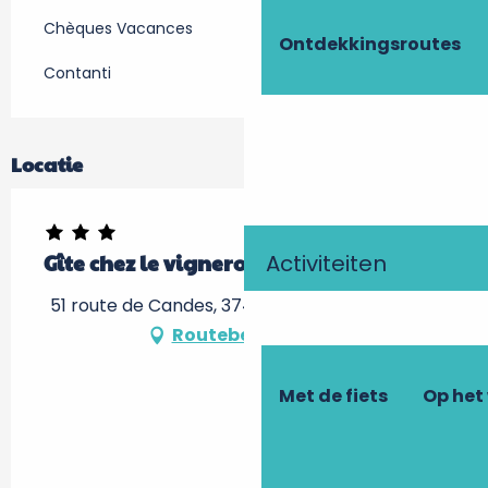
Chèques Vacances
Ontdekkingsroutes
Contanti
Locatie
Activiteiten
Gîte chez le vigneron
51 route de Candes, 37420 Savigny-en-Véron
Routebeschrijving
Met de fiets
Op het