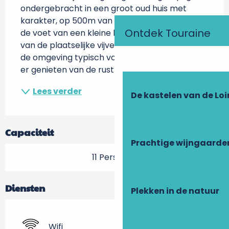
ondergebracht in een groot oud huis met 
karakter, op 500m van het dorp. Gelegen aan 
Ontdek Touraine
de voet van een kleine heuvel, aan de oever 
van de plaatselijke vijver en dicht bij het bos, is 
de omgeving typisch voor de streek. Je kunt 
er genieten van de rust en de...
Lees verder
De kastelen van de Loi
Capaciteit
Prachtige wijngaarde
11 Personen
Diensten
Plekken in de natuur
Wifi