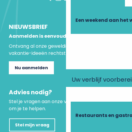
Een weekend aan het 
NIEUWSBRIEF
Aanmelden is eenvoudig
Ontvang al onze geweldige aanbiedingen en
vakantie-ideeën rechtstreeks in je inbox.
Nu aanmelden
Uw verblijf voorbere
Advies nodig?
Stel je vragen aan onze virtuele assistent, die er is
om je te helpen.
Restaurants en gastr
Stel mijn vraag