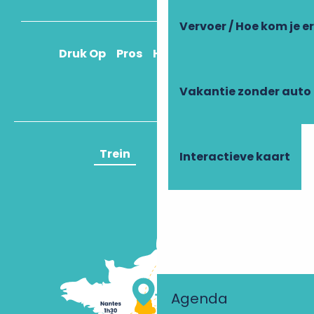
Vervoer / Hoe kom je e
Druk Op
Pros
Hoe kom ik daar?
Vakantie zonder auto
Trein
Vliegtuig
Interactieve kaart
Agenda