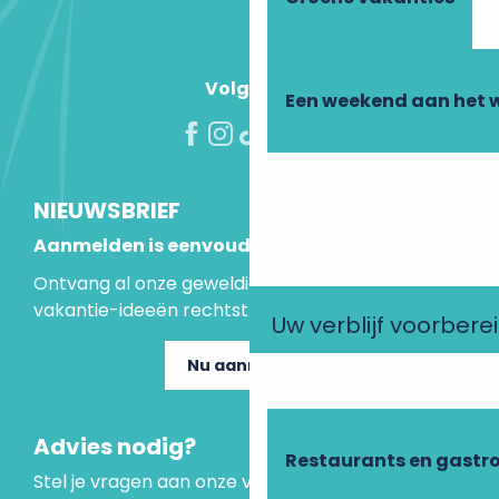
Volg ons!
Een weekend aan het 
NIEUWSBRIEF
Aanmelden is eenvoudig
Ontvang al onze geweldige aanbiedingen en
vakantie-ideeën rechtstreeks in je inbox.
Uw verblijf voorbere
Nu aanmelden
Advies nodig?
Restaurants en gastr
Stel je vragen aan onze virtuele assistent, die er is