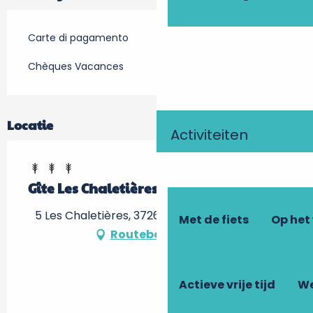
Carte di pagamento
Chèques Vacances
Locatie
Activiteiten
Gîte Les Chaletières
5 Les Chaletières, 37260 Artannes-sur-Indre
Met de fiets
Op het
Routebeschrijving
Actieve vrije tijd
We