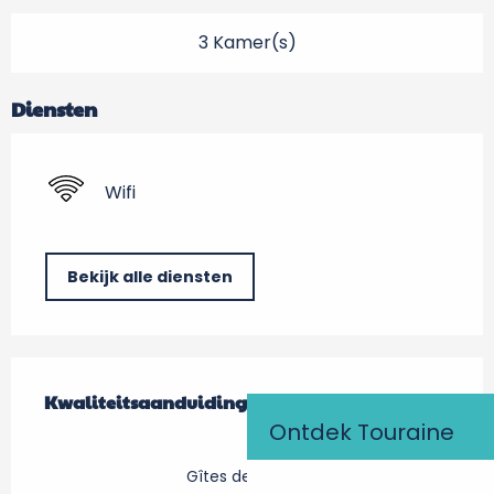
3 Kamer(s)
Diensten
Wifi
Bekijk alle diensten
Dienstverlening
Kwaliteitsaanduiding
Kwaliteitsaanduiding
Ontdek Touraine
Gîtes de France