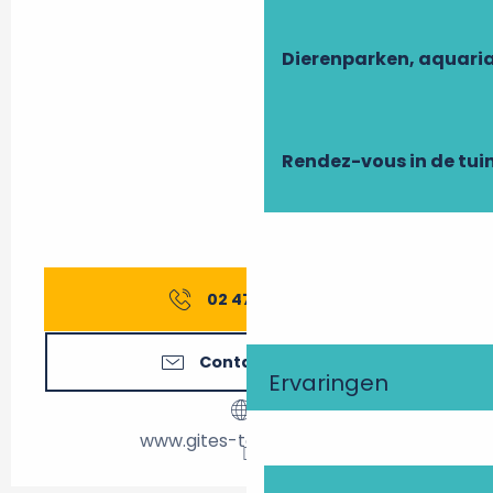
Dierenparken, aquari
Rendez-vous in de tui
02 47 27 56
▒▒
Contacteer ons
Ervaringen
www.gites-touraine.com