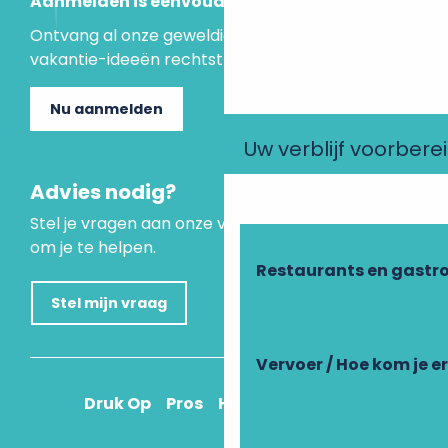
Aanmelden is eenvoudig
Ontvang al onze geweldige aanbiedingen en
vakantie-ideeën rechtstreeks in je inbox.
Nu aanmelden
Uw verblijf voorbere
Advies nodig?
Stel je vragen aan onze virtuele assistent, die er is
om je te helpen.
Restaurants en gastr
Stel mijn vraag
Vervoer / Hoe kom je e
Druk Op
Pros
Hoe kom ik daar?