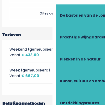
Gîtes de France
De kastelen van de Loi
Tarieven
Prachtige wijngaarde
Weekend (gemeubileerd)
Vanaf
€ 433,00
Plekken in de natuur
Week (gemeubileerd)
Vanaf
€ 667,00
Kunst, cultuur en am
Betalingsmethoden
Ontdekkingsroutes