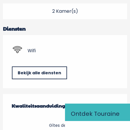
2 Kamer(s)
Diensten
Wifi
Bekijk alle diensten
Dienstverlening
Kwaliteitsaanduiding
Kwaliteitsaanduiding
Ontdek Touraine
Gîtes de France