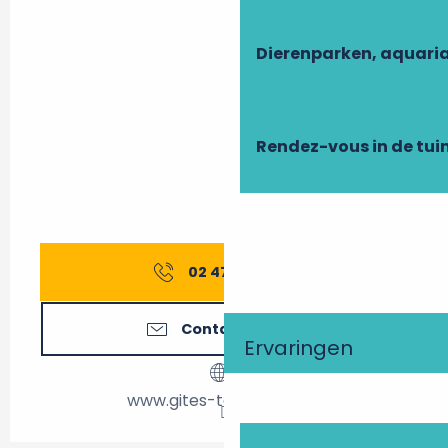
Dierenparken, aquari
Rendez-vous in de tui
02 47 27 56
▒▒
Contacteer ons
Ervaringen
www.gites-touraine.com