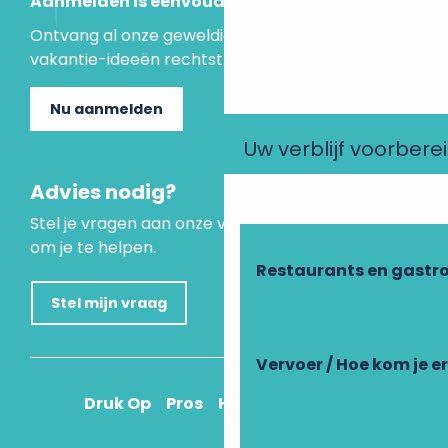
Aanmelden is eenvoudig
Ontvang al onze geweldige aanbiedingen en
vakantie-ideeën rechtstreeks in je inbox.
Nu aanmelden
Uw verblijf voorbere
Advies nodig?
Stel je vragen aan onze virtuele assistent, die er is
om je te helpen.
Restaurants en gastr
Stel mijn vraag
Vervoer / Hoe kom je e
Druk Op
Pros
Hoe kom ik daar?