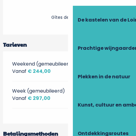
Gîtes de France
De kastelen van de Loi
Tarieven
Prachtige wijngaarde
Weekend (gemeubileerd)
Vanaf
€ 244,00
Plekken in de natuur
Week (gemeubileerd)
Vanaf
€ 297,00
Kunst, cultuur en am
Betalingsmethoden
Ontdekkingsroutes